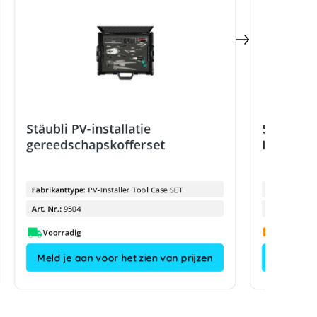
Stäubli PV-installatie
Stäubli 
gereedschapskofferset
II, Da 5,
Fabrikanttype:
PV-Installer Tool Case SET
Fabrikanttyp
Art. Nr.:
9504
Art. Nr.:
Voorradig
Meld je aan voor het zien van prijzen