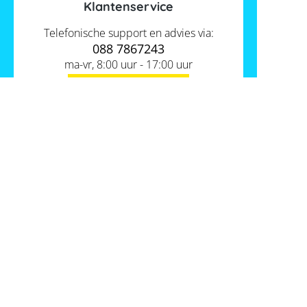
Klantenservice
Telefonische support en advies via:
088 7867243
ma-vr, 8:00 uur - 17:00 uur
Contact ons
Actueel
Academy
Services
Kennis van de experts
Distributie
Informatie
Support
Over ons
FAQ
Tools
Hier vind je ons
Batterijwijzer
Werken bij Memodo
Vergelijkings- en goedkeuringslijsten
Nederland
Algemene voorwaarden
Batterijopslag catalogus
Gegevensbeschermingsbeleid
Onafhankelijkheidscalculator