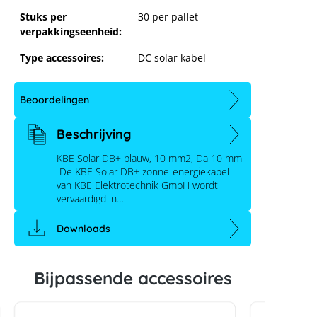
Stuks per
30 per pallet
verpakkingseenheid:
Type accessoires:
DC solar kabel
Beoordelingen
Beschrijving
KBE Solar DB+ blauw, 10 mm2, Da 10 mm
De KBE Solar DB+ zonne-energiekabel
van KBE Elektrotechnik GmbH wordt
vervaardigd in…
KBE Solar DB+, 10mm², 100m, blauw
Downloads
Bijpassende accessoires