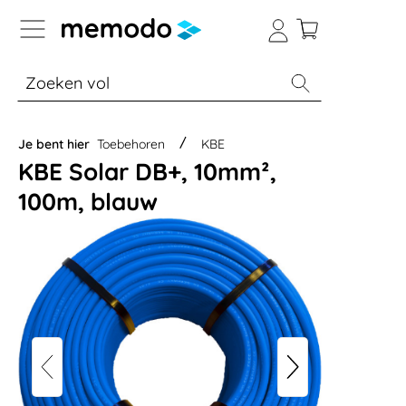
a naar navigatie B2B-platform
% Sale
Batterijopslag thuis
Batterijopsla
Je bent hier
Toebehoren
KBE
KBE Solar DB+, 10mm²,
100m, blauw