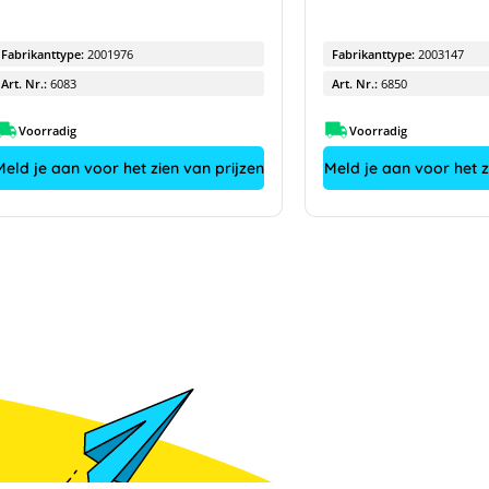
Fabrikanttype:
2001976
Fabrikanttype:
2003147
Art. Nr.:
6083
Art. Nr.:
6850
Voorradig
Voorradig
Meld je aan voor het zien van prijzen
Meld je aan voor het z