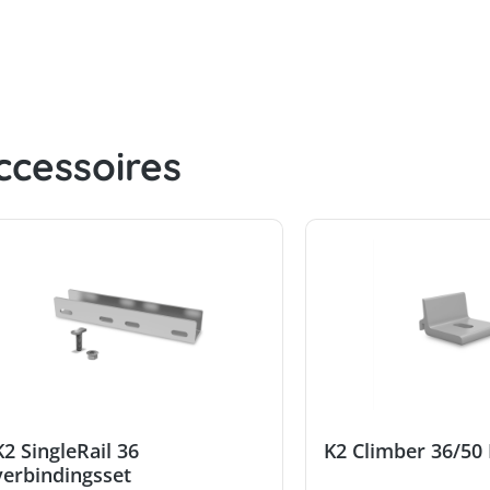
ccessoires
K2 SingleRail 36
K2 Climber 36/50
verbindingsset