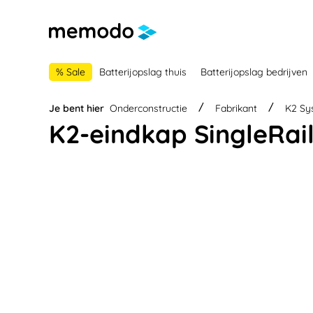
 naar de hoofdnavigatie
Ga naar navigatie B2B-platform
% Sale
Batterijopslag thuis
Batterijopslag bedrijven
Je bent hier
Onderconstructie
Fabrikant
K2 Sy
K2-eindkap SingleRail