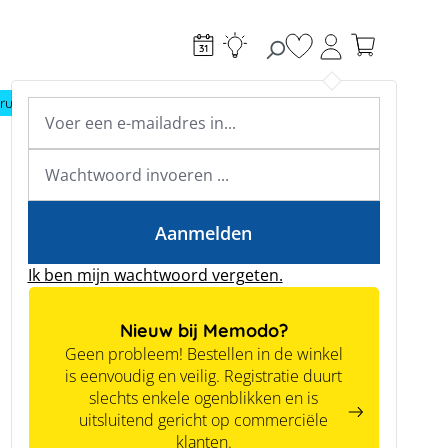
Je hebt 0 items op je
ructie
Toebehoren
Expertkennis
Academy & webinars
Expertkennis
Tools
Aanmelden
Ik ben mijn wachtwoord vergeten.
Nieuw bij Memodo?
Geen probleem! Bestellen in de winkel
is eenvoudig en veilig. Registratie duurt
slechts enkele ogenblikken en is
uitsluitend gericht op commerciële
klanten.