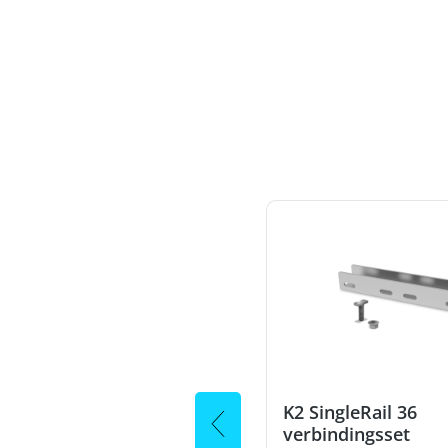
 Climber 36/50 M12
K2 SingleRail 36
verbindingsset