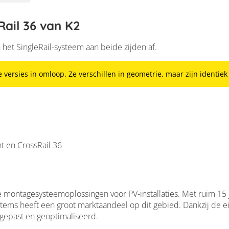
Rail 36 van K2
 het SingleRail-systeem aan beide zijden af.
e versies in omloop. Ze verschillen in geometrie, maar zijn identiek
ht en CrossRail 36
e montagesysteemoplossingen voor PV-installaties. Met ruim 15 
Systems heeft een groot marktaandeel op dit gebied. Dankzij de
gepast en geoptimaliseerd.