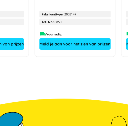
Fabrikanttype:
2003147
Art. Nr.:
6850
Voorradig
n van prijzen
Meld je aan voor het zien van prijzen