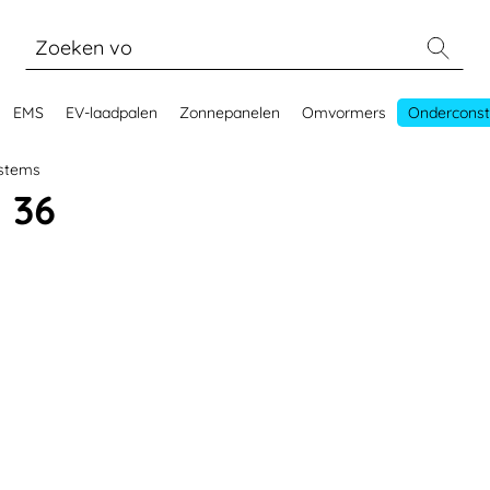
EMS
EV-laadpalen
Zonnepanelen
Omvormers
Onderconst
stems
 36