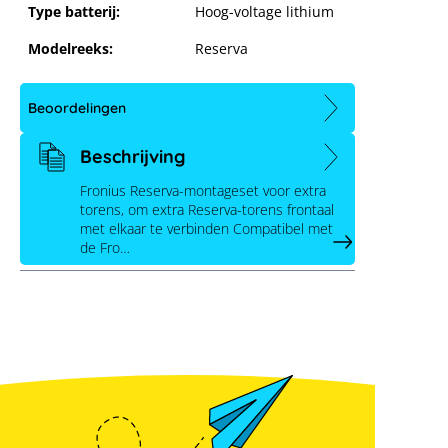
Type batterij:
Hoog-voltage lithium
Modelreeks:
Reserva
Fronius Reserva montageset extra
toren frontaal
Beoordelingen
Beschrijving
Fronius Reserva-montageset voor extra
torens, om extra Reserva-torens frontaal
met elkaar te verbinden Compatibel met
de Fro…