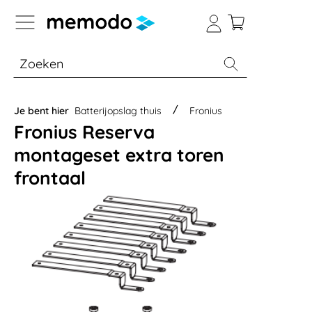
a naar navigatie B2B-platform
% Sale
Batterijopslag thuis
Batterijopsla
Je bent hier
Batterijopslag thuis
Fronius
Fronius Reserva
montageset extra toren
frontaal