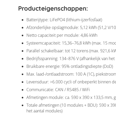
Producteigenschappen:
Dyness Stack 100
Batterijtype: LiFePO4 (lithium-ijzerfosfaat)
Afzonderlijke opslagmodule: 5,12 kWh (51,2 V/10
Netto capaciteit per module: 4,86 kWh
Systeemcapaciteit: 15,36–76,8 kWh (max. 15 mod
Parallel schakelbaar: tot 12 torens (max. 921,6 kW
Bedrijfsspanning: 134–876 V (afhankelijk van het
Bruikbare energie: 95% ontladingsdiepte (DoD)
Max. laad-/ontlaadstroom: 100 A (1C), piekstroom
Levensduur: >6.000 cycli of onbeperkt binnen d
Communicatie: CAN / RS485 / WiFi
Afmetingen module: ca. 590 x 390 x 133,5 mm, g
Totale afmetingen (10 modules + BDU): 590 x 390 
het aantal modules)