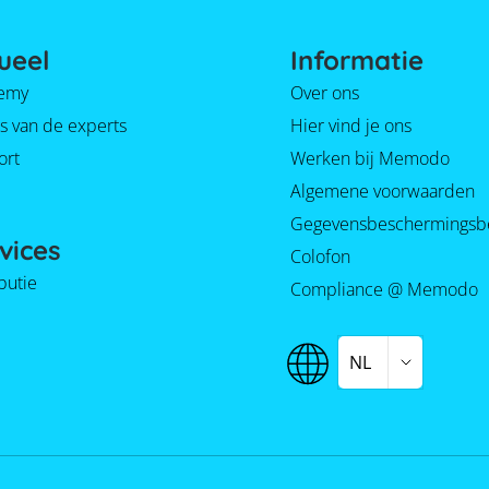
ueel
Informatie
emy
Over ons
s van de experts
Hier vind je ons
ort
Werken bij Memodo
Algemene voorwaarden
Gegevensbeschermingsb
vices
Colofon
ibutie
Compliance @ Memodo
NL