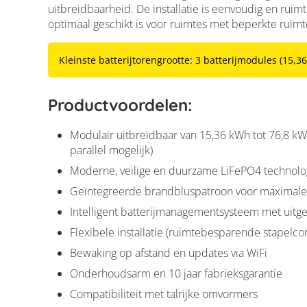
uitbreidbaarheid. De installatie is eenvoudig en rui
optimaal geschikt is voor ruimtes met beperkte ruimt
Kleinste batterijtorengrootte: 3 batterijmodules (15,3
Productvoordelen:
Modulair uitbreidbaar van 15,36 kWh tot 76,8 k
parallel mogelijk)
Moderne, veilige en duurzame LiFePO4 technolo
Geïntegreerde brandbluspatroon voor maximale 
Intelligent batterijmanagementsysteem met uitge
Flexibele installatie (ruimtebesparende stapelconst
Bewaking op afstand en updates via WiFi
Onderhoudsarm en 10 jaar fabrieksgarantie
Compatibiliteit met talrijke omvormers