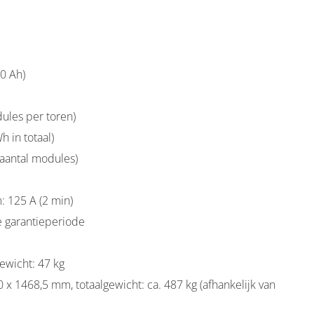
 batterijmodule met 5,12 kWh
0 Ah)
ules per toren)
h in totaal)
 aantal modules)
: 125 A (2 min)
e garantieperiode
ewicht: 47 kg
x 1468,5 mm, totaalgewicht: ca. 487 kg (afhankelijk van