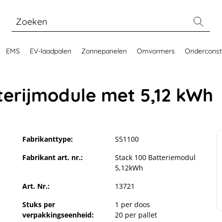
EMS
EV-laadpalen
Zonnepanelen
Omvormers
Onderconst
terijmodule met 5,12 kWh
Fabrikanttype:
S51100
Fabrikant art. nr.:
Stack 100 Batteriemodul
5,12kWh
Art. Nr.:
13721
Stuks per
1 per doos
verpakkingseenheid:
20 per pallet