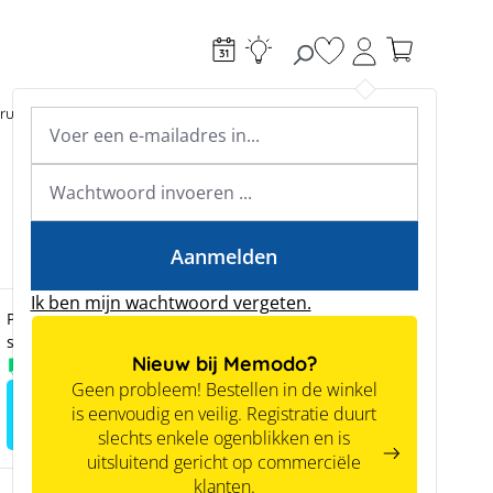
Je hebt 0 items op je
ructie
Toebehoren
Expertkennis
Academy & webinars
Expertkennis
Tools
Aanmelden
Ik ben mijn wachtwoord vergeten.
Prijzen zijn alleen zichtbaar voor zakelijke klanten na
succesvolle registratie.
Nieuw bij Memodo?
Voorradig
Geen probleem! Bestellen in de winkel
Meld je aan voor het zien van
is eenvoudig en veilig. Registratie duurt
prijzen
slechts enkele ogenblikken en is
uitsluitend gericht op commerciële
klanten.