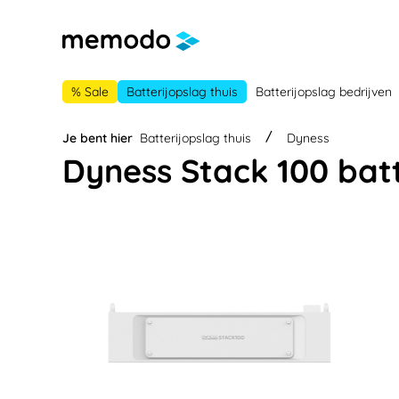
 naar de hoofdnavigatie
Ga naar navigatie B2B-platform
% Sale
Batterijopslag thuis
Batterijopslag bedrijven
Je bent hier
Batterijopslag thuis
Dyness
Dyness Stack 100 bat