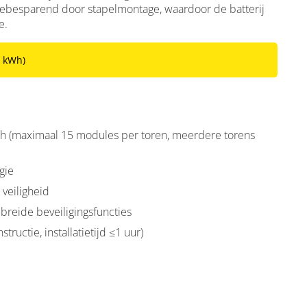
mtebesparend door stapelmontage, waardoor de batterij
e.
6 kWh)
Wh (maximaal 15 modules per toren, meerdere torens
gie
veiligheid
breide beveiligingsfuncties
ructie, installatietijd ≤1 uur)