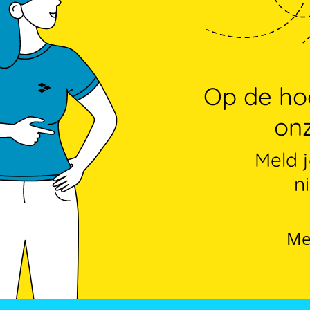
Op de hoo
onz
Meld 
n
Me