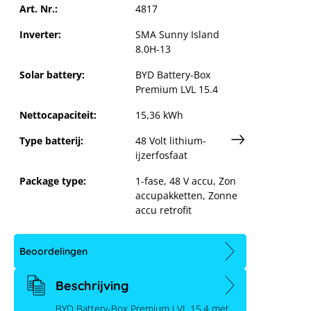
Art. Nr.:
4817
Inverter:
SMA Sunny Island
8.0H-13
Solar battery:
BYD Battery-Box
De YouTu
Premium LVL 15.4
Nettocapaciteit:
15,36 kWh
Type batterij:
48 Volt lithium-
ijzerfosfaat
Package type:
1-fase
, 48 V accu
, Zon
accupakketten
, Zonne
accu retrofit
Beoordelingen
Beschrijving
BYD Battery-Box Premium LVL 15.4 met