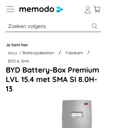
a naar navigatie B2B-platform
% Sale
Batterijopslag thuis
Batterijopsla
Je bent hier
Accu- / Batterijpakketten
Fabrikant
BYD & SMA
BYD Battery-Box Premium
LVL 15.4 met SMA SI 8.0H-
13