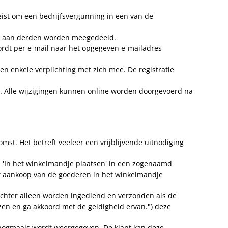
ist om een bedrijfsvergunning in een van de
t aan derden worden meegedeeld.
ordt per e-mail naar het opgegeven e-mailadres
n enkele verplichting met zich mee. De registratie
an. Alle wijzigingen kunnen online worden doorgevoerd na
st. Het betreft veeleer een vrijblijvende uitnodiging
p 'In het winkelmandje plaatsen' in een zogenaamd
tot aankoop van de goederen in het winkelmandje
echter alleen worden ingediend en verzonden als de
zen en ga akkoord met de geldigheid ervan.") deze
 nogmaals wordt weergegeven. De klant kan deze