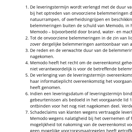
De leveringstermijn wordt verlengd met de duur van
bij het optreden van onvoorziene belemmeringen die
natuurrampen, of overheidsingrijpen en beschikkin
belemmeringen buiten de schuld van Memodo, in het
Memodo – bijvoorbeeld door brand, water- en mach
Tot de onvoorziene belemmeringen in de zin van li
zover dergelijke belemmeringen aantoonbaar van aa
De reden en de verwachte duur van de belemmering
nagekomen.
Memodo heeft het recht om de overeenkomst geheel 
niet verantwoordelijk is voor de betreffende belem
De verlenging van de leveringstermijn overeenkomst
haar informatieplicht overeenkomstig het voorgaand
heeft genomen.
Indien een leveringsdatum of leveringstermijn bi
gebeurtenissen als bedoeld in het voorgaande lid 1,
ontbinden voor het nog niet nagekomen deel. Verder
Schadeclaims van klanten wegens vertraagde leveri
Memodo wegens nalatigheid bij het overnemen of h
mogelijkheid tot nakoming van de overeenkomst voo
geen mogelijke voorzorgsmaatregelen heeft getrof