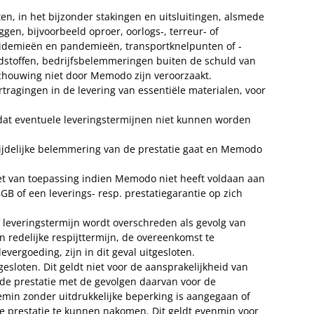
n, in het bijzonder stakingen en uitsluitingen, alsmede
en, bijvoorbeeld oproer, oorlogs-, terreur- of
pidemieën en pandemieën, transportknelpunten of -
dstoffen, bedrijfsbelemmeringen buiten de schuld van
schouwing niet door Memodo zijn veroorzaakt.
agingen in de levering van essentiële materialen, voor
at eventuele leveringstermijnen niet kunnen worden
tijdelijke belemmering van de prestatie gaat en Memodo
niet van toepassing indien Memodo niet heeft voldaan aan
B of een leverings- resp. prestatiegarantie op zich
leveringstermijn wordt overschreden als gevolg van
n redelijke respijttermijn, de overeenkomst te
ergoeding, zijn in dit geval uitgesloten.
loten. Dit geldt niet voor de aansprakelijkheid van
de prestatie met de gevolgen daarvan voor de
min zonder uitdrukkelijke beperking is aangegaan of
 prestatie te kunnen nakomen. Dit geldt evenmin voor