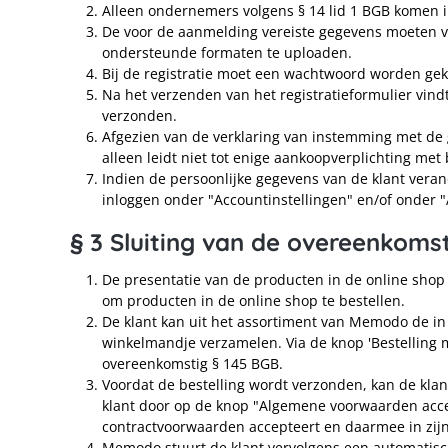
Alleen ondernemers volgens § 14 lid 1 BGB komen 
De voor de aanmelding vereiste gegevens moeten v
ondersteunde formaten te uploaden.
Bij de registratie moet een wachtwoord worden g
Na het verzenden van het registratieformulier vin
verzonden.
Afgezien van de verklaring van instemming met de g
alleen leidt niet tot enige aankoopverplichting m
Indien de persoonlijke gegevens van de klant veran
inloggen onder "Accountinstellingen" en/of onder 
§ 3 Sluiting van de overeenkoms
De presentatie van de producten in de online shop 
om producten in de online shop te bestellen.
De klant kan uit het assortiment van Memodo de in
winkelmandje verzamelen. Via de knop 'Bestelling m
overeenkomstig § 145 BGB.
Voordat de bestelling wordt verzonden, kan de kla
klant door op de knop "Algemene voorwaarden accep
contractvoorwaarden accepteert en daarmee in zij
Memodo stuurt de klant vervolgens een automatisch