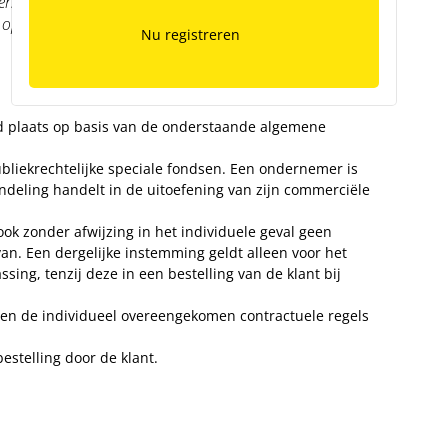
strekt. De Duitse versie (Allgemeine
p het Duitse recht. In geval van tegenstrijdigheid tussen
Nu registreren
d plaats op basis van de onderstaande algemene
ubliekrechtelijke speciale fondsen. Een ondernemer is
deling handelt in de uitoefening van zijn commerciële
ok zonder afwijzing in het individuele geval geen
van. Een dergelijke instemming geldt alleen voor het
sing, tenzij deze in een bestelling van de klant bij
en de individueel overeengekomen contractuele regels
stelling door de klant.