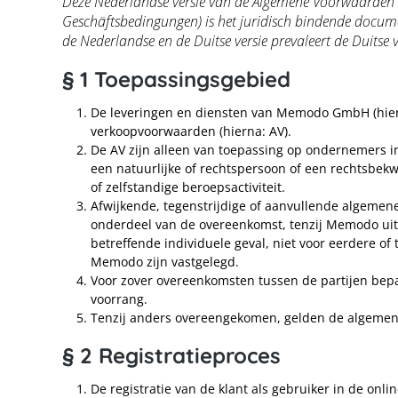
Deze Nederlandse versie van de Algemene Voorwaarden word
Geschäftsbedingungen) is het juridisch bindende document
de Nederlandse en de Duitse versie prevaleert de Duitse v
§ 1 Toepassingsgebied
De leveringen en diensten van Memodo GmbH (hiern
verkoopvoorwaarden (hierna: AV).
De AV zijn alleen van toepassing op ondernemers in
een natuurlijke of rechtspersoon of een rechtsbek
of zelfstandige beroepsactiviteit.
Afwijkende, tegenstrijdige of aanvullende algemene
onderdeel van de overeenkomst, tenzij Memodo uitdru
betreffende individuele geval, niet voor eerdere of 
Memodo zijn vastgelegd.
Voor zover overeenkomsten tussen de partijen bep
voorrang.
Tenzij anders overeengekomen, gelden de algemene
§ 2 Registratieproces
De registratie van de klant als gebruiker in de onlin