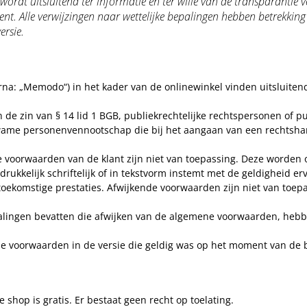
t uitsluitend ter informatie en ter wille van de transparantie ver
. Alle verwijzingen naar wettelijke bepalingen hebben betrekking o
ersie.
a: „Memodo“) in het kader van de onlinewinkel vinden uitsluiten
 de zin van § 14 lid 1 BGB, publiekrechtelijke rechtspersonen of p
wame personenvennootschap die bij het aangaan van een rechtshan
 voorwaarden van de klant zijn niet van toepassing. Deze worden o
kkelijk schriftelijk of in tekstvorm instemt met de geldigheid er
toekomstige prestaties. Afwijkende voorwaarden zijn niet van toepas
alingen bevatten die afwijken van de algemene voorwaarden, hebb
 voorwaarden in de versie die geldig was op het moment van de be
e shop is gratis. Er bestaat geen recht op toelating.