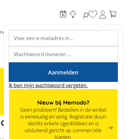
Je hebt 0 items op je
ructie
Toebehoren
Expertkennis
Academy & webinars
Expertkennis
Tools
Aanmelden
Ik ben mijn wachtwoord vergeten.
Nieuw bij Memodo?
Geen probleem! Bestellen in de winkel
is eenvoudig en veilig. Registratie duurt
modo GmbH
slechts enkele ogenblikken en is
uitsluitend gericht op commerciële
klanten.