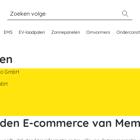
EMS
EV-laadpalen
Zonnepanelen
Omvormers
Onderconst
en
odo GmbH
mbH
arden E-commerce van Me