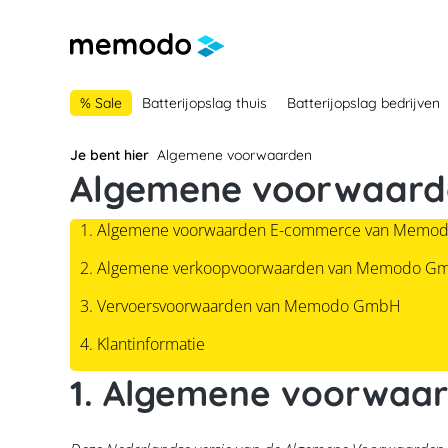
 naar de hoofdnavigatie
Ga naar navigatie B2B-platform
% Sale
Batterijopslag thuis
Batterijopslag bedrijven
Je bent hier
Algemene voorwaarden
Algemene voorwaard
1. Algemene voorwaarden E-commerce van Mem
2. Algemene verkoopvoorwaarden van Memodo G
3. Vervoersvoorwaarden van Memodo GmbH
4. Klantinformatie
1. Algemene voorwa