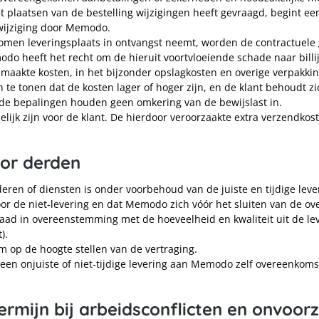
et plaatsen van de bestelling wijzigingen heeft gevraagd, begint ee
 wijziging door Memodo.
komen leveringsplaats in ontvangst neemt, worden de contractuel
 heeft het recht om de hieruit voortvloeiende schade naar billijk
aakte kosten, in het bijzonder opslagkosten en overige verpakking
te tonen dat de kosten lager of hoger zijn, en de klant behoudt zi
de bepalingen houden geen omkering van de bewijslast in.
elijk zijn voor de klant. De hierdoor veroorzaakte extra verzendkos
oor derden
eren of diensten is onder voorbehoud van de juiste en tijdige leve
oor de niet-levering en dat Memodo zich vóór het sluiten van de ov
raad in overeenstemming met de hoeveelheid en kwaliteit uit de le
).
orm op de hoogte stellen van de vertraging.
 een onjuiste of niet-tijdige levering aan Memodo zelf overeenkoms
termijn bij arbeidsconflicten en onvoo