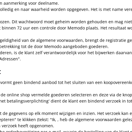
in aanmerking voor deelname.
olledig en naar waarheid worden opgegeven. Het is met name vere
ekozen. Dit wachtwoord moet geheim worden gehouden en mag nie
dt binnen 72 uur een controle door Memodo plaats. Het resultaat w
eldigheid van de algemene voorwaarden, brengt de registratie gee
et betrekking tot de door Memodo aangeboden goederen.
deren, is de klant zelf verantwoordelijk voor het bijwerken daarv
"Adressen".
t
vormt geen bindend aanbod tot het sluiten van een koopovereenkom
 de online shop vermelde goederen selecteren en deze via de kno
et betalingsverplichting' dient de klant een bindend verzoek in 
nt de gegevens op elk moment wijzigen en inzien. Het verzoek kan 
teren" te klikken (tekst: "Ik, , heb de algemene voorwaarden gele
n verzoek heeft opgenomen.
e orderbevestiging per e-mail, waarin de bestelling van de klant