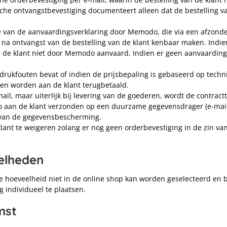
sche ontvangstbevestiging documenteert alleen dat de bestelling 
e van de aanvaardingsverklaring door Memodo, die via een afzonder
na ontvangst van de bestelling van de klant kenbaar maken. Ind
an de klant niet door Memodo aanvaard. Indien er geen aanvaarding 
 drukfouten bevat of indien de prijsbepaling is gebaseerd op tech
gen worden aan de klant terugbetaald.
-mail, maar uiterlijk bij levering van de goederen, wordt de contrac
aan de klant verzonden op een duurzame gegevensdrager (e-mail o
 van de gegevensbescherming.
nt te weigeren zolang er nog geen orderbevestiging in de zin van l
eelheden
te hoeveelheid niet in de online shop kan worden geselecteerd en
individueel te plaatsen.
mst