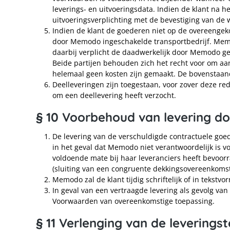
leverings- en uitvoeringsdata. Indien de klant na h
uitvoeringsverplichting met de bevestiging van de
Indien de klant de goederen niet op de overeenge
door Memodo ingeschakelde transportbedrijf. Memodo
daarbij verplicht de daadwerkelijk door Memodo gem
Beide partijen behouden zich het recht voor om aan 
helemaal geen kosten zijn gemaakt. De bovenstaan
Deelleveringen zijn toegestaan, voor zover deze red
om een deellevering heeft verzocht.
§ 10 Voorbehoud van levering d
De levering van de verschuldigde contractuele goed
in het geval dat Memodo niet verantwoordelijk is v
voldoende mate bij haar leveranciers heeft bevoor
(sluiting van een congruente dekkingsovereenkomst
Memodo zal de klant tijdig schriftelijk of in tekstv
In geval van een vertraagde levering als gevolg van
Voorwaarden van overeenkomstige toepassing.
§ 11 Verlenging van de leverings