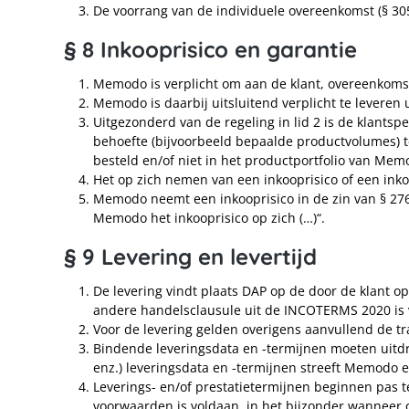
De voorrang van de individuele overeenkomst (§ 305b
§ 8 Inkooprisico en garantie
Memodo is verplicht om aan de klant, overeenkomsti
Memodo is daarbij uitsluitend verplicht te leveren 
Uitgezonderd van de regeling in lid 2 is de klants
behoefte (bijvoorbeeld bepaalde productvolumes) t
besteld en/of niet in het productportfolio van Me
Het op zich nemen van een inkooprisico of een inkoo
Memodo neemt een inkooprisico in de zin van § 276 
Memodo het inkooprisico op zich (…)“.
§ 9 Levering en levertijd
De levering vindt plaats DAP op de door de klant 
andere handelsclausule uit de INCOTERMS 2020 is 
Voor de levering gelden overigens aanvullend de
Bindende leveringsdata en -termijnen moeten uitdruk
enz.) leveringsdata en -termijnen streeft Memodo 
Leverings- en/of prestatietermijnen beginnen pas te 
voorwaarden is voldaan, in het bijzonder wanneer 