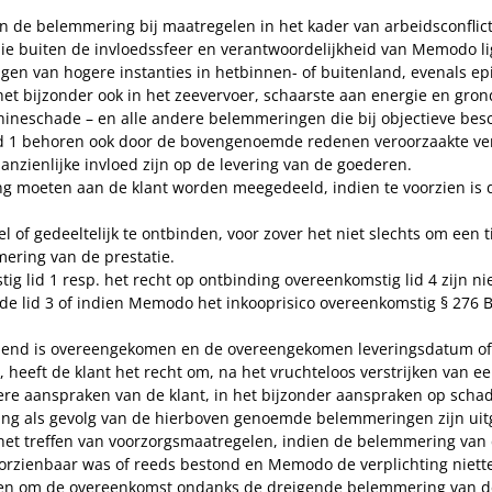
 de belemmering bij maatregelen in het kader van arbeidsconflicte
 buiten de invloedssfeer en verantwoordelijkheid van Memodo ligg
gen van hogere instanties in hetbinnen- of buitenland, evenals e
 bijzonder ook in het zeevervoer, schaarste aan energie en gron
ineschade – en alle andere belemmeringen die bij objectieve be
d 1 behoren ook door de bovengenoemde redenen veroorzaakte vertr
nzienlijke invloed zijn op de levering van de goederen.
 moeten aan de klant worden meegedeeld, indien te voorzien is d
of gedeeltelijk te ontbinden, voor zover het niet slechts om een 
mering van de prestatie.
ig lid 1 resp. het recht op ontbinding overeenkomstig lid 4 zijn 
e lid 3 of indien Memodo het inkooprisico overeenkomstig § 276 BG
ndend is overeengekomen en de overeengekomen leveringsdatum of 
 heeft de klant het recht om, na het vruchteloos verstrijken van ee
e aanspraken van de klant, in het bijzonder aanspraken op schadev
ng als gevolg van de hierboven genoemde belemmeringen zijn uitges
et treffen van voorzorgsmaatregelen, indien de belemmering van 
rzienbaar was of reeds bestond en Memodo de verplichting niette
fen om de overeenkomst ondanks de dreigende belemmering van de