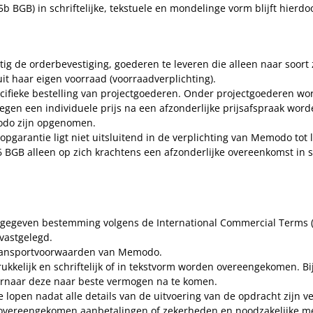
 BGB) in schriftelijke, tekstuele en mondelinge vorm blijft hierdo
g de orderbevestiging, goederen te leveren die alleen naar soort z
uit haar eigen voorraad (voorraadverplichting).
pecifieke bestelling van projectgoederen. Onder projectgoederen wo
egen een individuele prijs na een afzonderlijke prijsafspraak wor
modo zijn opgenomen.
pgarantie ligt niet uitsluitend in de verplichting van Memodo tot l
BGB alleen op zich krachtens een afzonderlijke overeenkomst in sc
opgegeven bestemming volgens de International Commercial Terms (
vastgelegd.
 transportvoorwaarden van Memodo.
kelijk en schriftelijk of in tekstvorm worden overeengekomen. Bij 
ernaar deze naar beste vermogen na te komen.
lopen nadat alle details van de uitvoering van de opdracht zijn ver
overeengekomen aanbetalingen of zekerheden en noodzakelijke mede