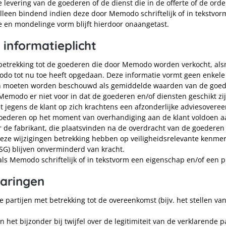
 levering van de goederen of de dienst die in de offerte of de ord
lleen bindend indien deze door Memodo schriftelijk of in tekstvorm
le en mondelinge vorm blijft hierdoor onaangetast.
 informatieplicht
betrekking tot de goederen die door Memodo worden verkocht, als
do tot nu toe heeft opgedaan. Deze informatie vormt geen enkele k
n moeten worden beschouwd als gemiddelde waarden van de goed
Memodo er niet voor in dat de goederen en/of diensten geschikt zij
jegens de klant op zich krachtens een afzonderlijke adviesovereenk
goederen op het moment van overhandiging aan de klant voldoen 
 de fabrikant, die plaatsvinden na de overdracht van de goederen a
deze wijzigingen betrekking hebben op veiligheidsrelevante kenmer
SG) blijven onverminderd van kracht.
 Memodo schriftelijk of in tekstvorm een eigenschap en/of een pr
laringen
 partijen met betrekking tot de overeenkomst (bijv. het stellen v
 het bijzonder bij twijfel over de legitimiteit van de verklarende p