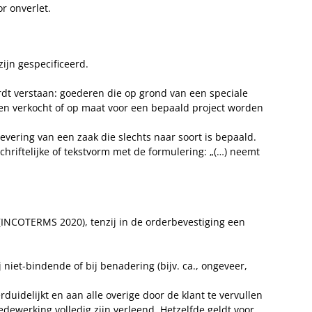
or onverlet.
ijn gespecificeerd.
rdt verstaan: goederen die op grond van een speciale
den verkocht of op maat voor een bepaald project worden
evering van een zaak die slechts naar soort is bepaald.
hriftelijke of tekstvorm met de formulering: „(…) neemt
INCOTERMS 2020), tenzij in de orderbevestiging een
niet-bindende of bij benadering (bijv. ca., ongeveer,
duidelijkt en aan alle overige door de klant te vervullen
werking volledig zijn verleend. Hetzelfde geldt voor