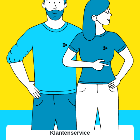
Inhoud
1.
Een dreamteam: de warmtepomp
Klantenservice
met PV-systeem