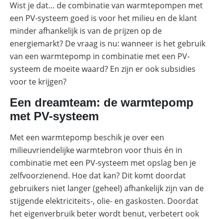
Wist je dat… de combinatie van warmtepompen met
Commerciële
een PV-systeem goed is voor het milieu en de klant
batterijopslag:
minder afhankelijk is van de prijzen op de
zelfconsumptie
verhogen
energiemarkt? De vraag is nu: wanneer is het gebruik
en
pieken
van een warmtepomp in combinatie met een PV-
verlagen
systeem de moeite waard? En zijn er ook subsidies
voor te krijgen?
Een dreamteam: de warmtepomp
met PV-systeem
Met een warmtepomp beschik je over een
milieuvriendelijke warmtebron voor thuis én in
combinatie met een PV-systeem met opslag ben je
zelfvoorzienend. Hoe dat kan? Dit komt doordat
gebruikers niet langer (geheel) afhankelijk zijn van de
stijgende elektriciteits-, olie- en gaskosten. Doordat
het eigenverbruik beter wordt benut, verbetert ook