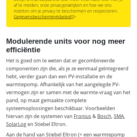
af te melden, onze privacypraktijken en hoe we ons
inzetten om je privacy te beschermen en respecteren.
Gegevensbeschermingsbeleid
]]>
Modulerende units voor nog meer
efficiëntie
Het is goed om te weten dat er gecombineerde
componenten zijn die, als je ze eenmaal geïntegreerd
hebt, verder gaan dan een PV-installatie en de
warmtepomp. Afhankelijk van het aangelegde PV-
vermogen zijn er samen met de warmte-vraag van het
pand, op maat gemaakte complete
systeemoplossingen beschikbaar. Voorbeelden
hiervan zijn de systemen van
Fronius
&
Bosch
,
SMA
,
SolarLog
en Stiebel Eltron.
Aan de hand van Stiebel Eltron (= een warmtepomp