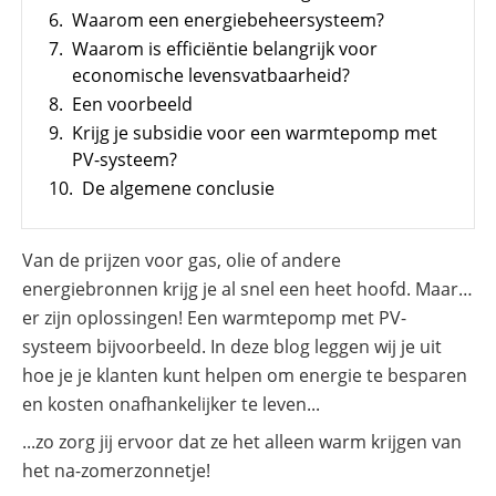
6.
Waarom een energiebeheersysteem?
SolarEdge
CSS-
7.
Waarom is efficiëntie belangrijk voor
OD
economische levensvatbaarheid?
–
krachtige
8.
Een voorbeeld
commerciële
opslag
9.
Krijg je subsidie voor een warmtepomp met
PV-systeem?
Noodstroomvoorziening
in
10.
De algemene conclusie
de
commerciële
sector
met
Van de prijzen voor gas, olie of andere
een
energiebronnen krijg je al snel een heet hoofd. Maar…
batterij
er zijn oplossingen! Een warmtepomp met PV-
ADS-
systeem bijvoorbeeld. In deze blog leggen wij je uit
TEC
Energy
hoe je je klanten kunt helpen om energie te besparen
commerciële
en kosten onafhankelijker te leven...
opslag:
slimme
oplossingen
...zo zorg jij ervoor dat ze het alleen warm krijgen van
voor
het na-zomerzonnetje!
grootschalige
toepassingen