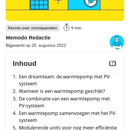
Merken
Overzicht
E-mobility
Meer
power
–
Kennis over zonnepanelen
Tools
9 min.
Overzicht
Sungrow
CX
Memodo Redactie
commerciële
Onderwerpen
Memodo Academy
omvormer
Bijgewerkt op 20. augustus 2022
Laadpalen
Energiemanagementsystemen
Online shop
voor
Inhoud
Subsidies
bedrijven:
zo
optimaliseer
Merken
1.
Een dreamteam: de warmtepomp met PV-
je
Nederland
PV
systeem
&
2.
Wanneer is een warmtepomp geschikt?
opslag
3.
De combinatie van een warmtepomp met
Sungrow
PV-systeem
PowerStack
ST225
4.
Een warmtepomp samenvoegen met het PV-
–
systeem
commercieel
opslagsysteem
5.
Modulerende units voor nog meer efficiëntie