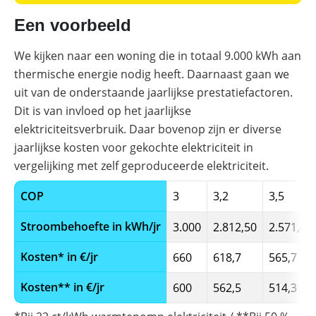
Een voorbeeld
We kijken naar een woning die in totaal 9.000 kWh aan
thermische energie nodig heeft. Daarnaast gaan we
uit van de onderstaande jaarlijkse prestatiefactoren.
Dit is van invloed op het jaarlijkse
elektriciteitsverbruik. Daar bovenop zijn er diverse
jaarlijkse kosten voor gekochte elektriciteit in
vergelijking met zelf geproduceerde elektriciteit.
COP
3
3,2
3,5
Stroombehoefte in kWh/jr
3.000
2.812,50
2.571,40
Kosten* in €/jr
660
618,7
565,7
Kosten** in €/jr
600
562,5
514,3