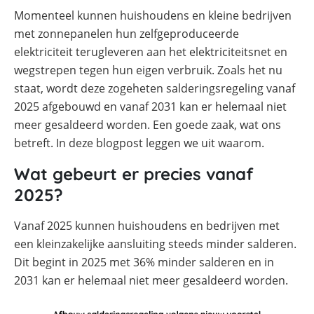
SolarEdge
Momenteel kunnen huishoudens en kleine bedrijven
CSS-
met zonnepanelen hun zelfgeproduceerde
OD
–
elektriciteit terugleveren aan het elektriciteitsnet en
krachtige
wegstrepen tegen hun eigen verbruik. Zoals het nu
commerciële
opslag
staat, wordt deze zogeheten salderingsregeling vanaf
2025 afgebouwd en vanaf 2031 kan er helemaal niet
Noodstroomvoorziening
in
meer gesaldeerd worden. Een goede zaak, wat ons
de
commerciële
betreft. In deze blogpost leggen we uit waarom.
sector
met
Wat gebeurt er precies vanaf
een
batterij
2025?
ADS-
TEC
Vanaf 2025 kunnen huishoudens en bedrijven met
Energy
een kleinzakelijke aansluiting steeds minder salderen.
commerciële
opslag:
Dit begint in 2025 met 36% minder salderen en in
slimme
oplossingen
2031 kan er helemaal niet meer gesaldeerd worden.
voor
grootschalige
toepassingen