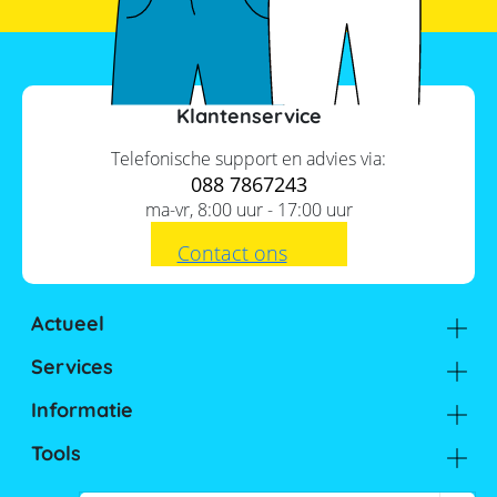
Klantenservice
Telefonische support en advies via:
088 7867243
ma-vr, 8:00 uur - 17:00 uur
Contact ons
Actueel
Academy
Services
Kennis van de experts
Inhoud
Distributie
Informatie
Support
Over ons
1.
Wat gebeurt er precies vanaf
FAQ
Tools
Hier vind je ons
2025?
Batterijwijzer