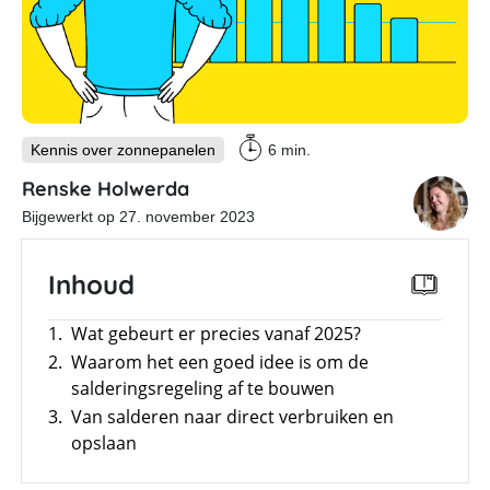
Merken
Overzicht
E-mobility
Meer
power
–
Tools
Overzicht
Sungrow
CX
commerciële
Onderwerpen
Kennis over zonnepanelen
6 min.
Memodo Academy
omvormer
Renske Holwerda
Laadpalen
Energiemanagementsystemen
Online shop
Bijgewerkt op 27. november 2023
voor
Subsidies
bedrijven:
zo
optimaliseer
Merken
Inhoud
je
Nederland
PV
&
1.
Wat gebeurt er precies vanaf 2025?
opslag
2.
Waarom het een goed idee is om de
Sungrow
salderingsregeling af te bouwen
PowerStack
3.
Van salderen naar direct verbruiken en
ST225
–
opslaan
commercieel
opslagsysteem