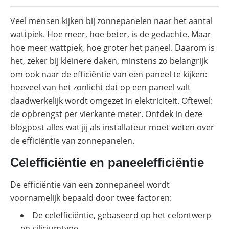
SolarEdge
CSS-
Veel mensen kijken bij zonnepanelen naar het aantal
OD
wattpiek. Hoe meer, hoe beter, is de gedachte. Maar
–
krachtige
hoe meer wattpiek, hoe groter het paneel. Daarom is
commerciële
opslag
het, zeker bij kleinere daken, minstens zo belangrijk
om ook naar de efficiëntie van een paneel te kijken:
Noodstroomvoorziening
in
hoeveel van het zonlicht dat op een paneel valt
de
daadwerkelijk wordt omgezet in elektriciteit. Oftewel:
commerciële
sector
de opbrengst per vierkante meter. Ontdek in deze
met
blogpost alles wat jij als installateur moet weten over
een
batterij
de efficiëntie van zonnepanelen.
ADS-
Celefficiëntie en paneelefficiëntie
TEC
Energy
commerciële
De efficiëntie van een zonnepaneel wordt
opslag:
slimme
voornamelijk bepaald door twee factoren:
oplossingen
voor
De celefficiëntie, gebaseerd op het celontwerp
grootschalige
toepassingen
en siliciumtype