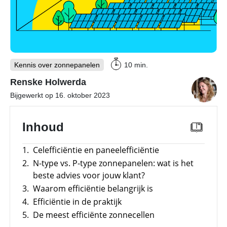
Merken
Overzicht
E-mobility
Meer
power
–
Tools
Overzicht
Sungrow
CX
Kennis over zonnepanelen
10 min.
commerciële
Onderwerpen
Memodo Academy
omvormer
Renske Holwerda
Laadpalen
Energiemanagementsystemen
Bijgewerkt op 16. oktober 2023
Online shop
voor
Subsidies
bedrijven:
zo
Inhoud
optimaliseer
Merken
je
Nederland
PV
1.
Celefficiëntie en paneelefficiëntie
&
opslag
2.
N-type vs. P-type zonnepanelen: wat is het
beste advies voor jouw klant?
Sungrow
PowerStack
3.
Waarom efficiëntie belangrijk is
ST225
4.
Efficiëntie in de praktijk
–
commercieel
5.
De meest efficiënte zonnecellen
opslagsysteem