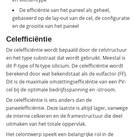
Commerciële
De efficiëntie van het paneel als geheel,
batterijopslag:
gebaseerd op de lay-out van de cel, de configuratie
zelfconsumptie
verhogen
en de grootte van het paneel
en
pieken
Celefficiëntie
verlagen
De celefficiëntie wordt bepaald door de celstructuur
en het type substraat dat wordt gebruikt. Meestal is
dit P-type of N-type silicium. De celefficiëntie wordt
berekend door wat bekendstaat als de vulfactor (FF).
Dit is de maximale omzettingsefficiëntie van een PV-
cel bij de optimale bedrijfsspanning en -stroom.
De celefficiëntie is iets anders dan de
paneelefficiëntie. Deze laatste is altijd lager, vanwege
de interne celkieren en de framestructuur die deel
uitmaken van het totale oppervlak.
Het celontwerp speelt een belangrijke rol in de