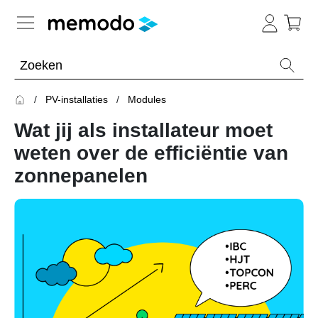
Kennis van de experts
PV-installaties
Modules
Batterijopslag residentieel
Wat jij als installateur moet
Batterijopslag commercieel
Overzicht
weten over de efficiëntie van
zonnepanelen
Onderwerpen
PV-installaties
Overzicht
Thuisbatterijen
Is
Overzicht
een
Omvormers
commerciële
&
batterij
Onderwerpen
Optimizers
de
moeite
Modules
waard?
Merken
Veiligheid
Blogs
Overzicht