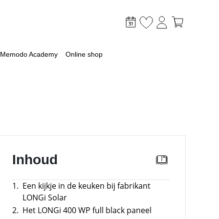
Memodo Academy
Online shop
mer
Inhoud
optimaliseer je PV & opslag
lagsysteem
1.
Een kijkje in de keuken bij fabrikant
lag
LONGi Solar
 met een batterij
2.
Het LONGi 400 WP full black paneel
ossingen voor grootschalige toepassingen