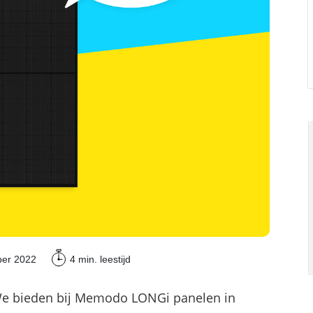
Commerciële batterijopslag: zelfconsumptie ver
ber 2022
4 min.
leestijd
 We bieden bij Memodo LONGi panelen in