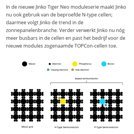
In de nieuwe Jinko Tiger Neo moduleserie maakt Jinko
Commerciële
nu ook gebruik van de beproefde N-type cellen;
batterijopslag:
zelfconsumptie
daarmee volgt Jinko de trend in de
verhogen
en
zonnepanelenbranche. Verder verwerkt Jinko nu nóg
pieken
meer busbars in de cellen en past het bedrijf voor de
verlagen
nieuwe modules zogenaamde TOPCon-cellen toe.