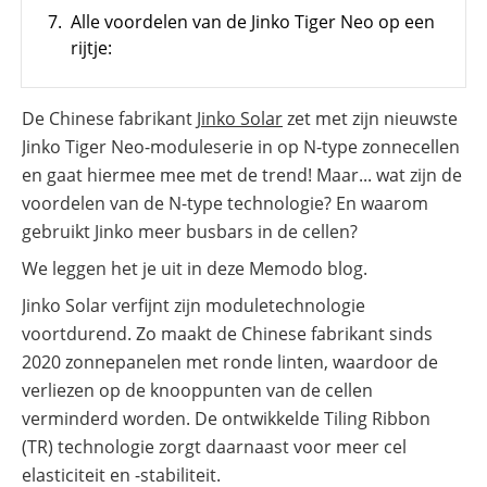
7.
Alle voordelen van de Jinko Tiger Neo op een
SolarEdge
CSS-
rijtje:
OD
–
krachtige
commerciële
De Chinese fabrikant
Jinko Solar
zet met zijn nieuwste
opslag
Jinko Tiger Neo-moduleserie in op N-type zonnecellen
Noodstroomvoorziening
en gaat hiermee mee met de trend! Maar... wat zijn de
in
de
voordelen van de N-type technologie? En waarom
commerciële
gebruikt Jinko meer busbars in de cellen?
sector
met
We leggen het je uit in deze Memodo blog.
een
batterij
Jinko Solar verfijnt zijn moduletechnologie
ADS-
voortdurend. Zo maakt de Chinese fabrikant sinds
TEC
2020 zonnepanelen met ronde linten, waardoor de
Energy
commerciële
verliezen op de knooppunten van de cellen
opslag:
slimme
verminderd worden. De ontwikkelde Tiling Ribbon
oplossingen
(TR) technologie zorgt daarnaast voor meer cel
voor
grootschalige
elasticiteit en -stabiliteit.
toepassingen