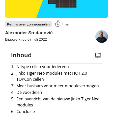
Merken
Overzicht
E-mobility
Meer
power
–
Kennis over zonnepanelen
Tools
4 min.
Overzicht
Sungrow
CX
Alexander Sredanović
commerciële
Onderwerpen
Memodo Academy
omvormer
Bijgewerkt op 07. juli 2022
Laadpalen
Energiemanagementsystemen
Online shop
voor
Inhoud
Subsidies
bedrijven:
zo
optimaliseer
Merken
1.
N-type cellen voor iedereen
je
Nederland
PV
2.
Jinko Tiger Neo modules met HOT 2.0
&
TOPCon cellen
opslag
3.
Meer busbars voor meer modulevermogen
Sungrow
4.
De voordelen
PowerStack
ST225
5.
Een overzicht van de nieuwe Jinko Tiger Neo
–
modules
commercieel
opslagsysteem
6.
Conclusie