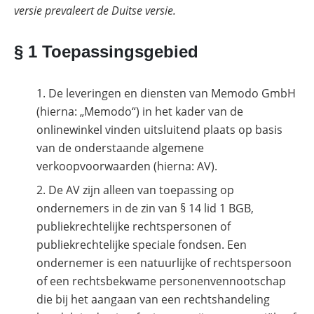
versie prevaleert de Duitse versie.
SolarEdge
CSS-
OD
–
§ 1 Toepassingsgebied
krachtige
commerciële
opslag
De leveringen en diensten van Memodo GmbH
Noodstroomvoorziening
(hierna: „Memodo“) in het kader van de
in
de
onlinewinkel vinden uitsluitend plaats op basis
commerciële
van de onderstaande algemene
sector
met
verkoopvoorwaarden (hierna: AV).
een
batterij
De AV zijn alleen van toepassing op
ondernemers in de zin van § 14 lid 1 BGB,
ADS-
TEC
publiekrechtelijke rechtspersonen of
Energy
commerciële
publiekrechtelijke speciale fondsen. Een
opslag:
ondernemer is een natuurlijke of rechtspersoon
slimme
oplossingen
of een rechtsbekwame personenvennootschap
voor
die bij het aangaan van een rechtshandeling
grootschalige
toepassingen