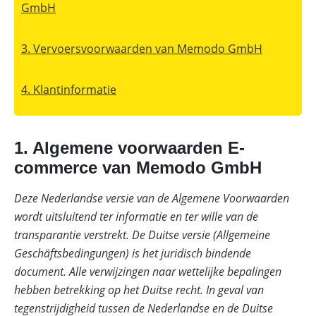
Online shop
Merken
GmbH
Overzicht
Subsidies
Meer
Merken
3. Vervoersvoorwaarden van Memodo GmbH
power
Nederland
–
Sungrow
CX
4. Klantinformatie
commerciële
omvormer
Energiemanagementsystemen
voor
1. Algemene voorwaarden E-
bedrijven:
commerce van Memodo GmbH
zo
optimaliseer
je
Deze Nederlandse versie van de Algemene Voorwaarden
PV
&
wordt uitsluitend ter informatie en ter wille van de
opslag
transparantie verstrekt. De Duitse versie (Allgemeine
Sungrow
Geschäftsbedingungen) is het juridisch bindende
PowerStack
ST225
document. Alle verwijzingen naar wettelijke bepalingen
–
hebben betrekking op het Duitse recht. In geval van
commercieel
opslagsysteem
tegenstrijdigheid tussen de Nederlandse en de Duitse