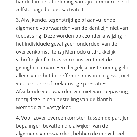
handelt in de uitoefening van zijn commerciële of
zelfstandige beroepsactiviteit.
Commerciële
batterijopslag:
zelfconsumptie
Afwijkende, tegenstrijdige of aanvullende
verhogen
algemene voorwaarden van de klant zijn niet van
en
pieken
toepassing. Deze worden ook zonder afwijzing in
verlagen
het individuele geval geen onderdeel van de
overeenkomst, tenzij Memodo uitdrukkelijk
schriftelijk of in tekstvorm instemt met de
geldigheid ervan. Een dergelijke instemming geldt
alleen voor het betreffende individuele geval, niet
voor eerdere of toekomstige prestaties.
Afwijkende voorwaarden zijn niet van toepassing,
tenzij deze in een bestelling van de klant bij
Memodo zijn vastgelegd.
Voor zover overeenkomsten tussen de partijen
bepalingen bevatten die afwijken van de
algemene voorwaarden, hebben de individueel