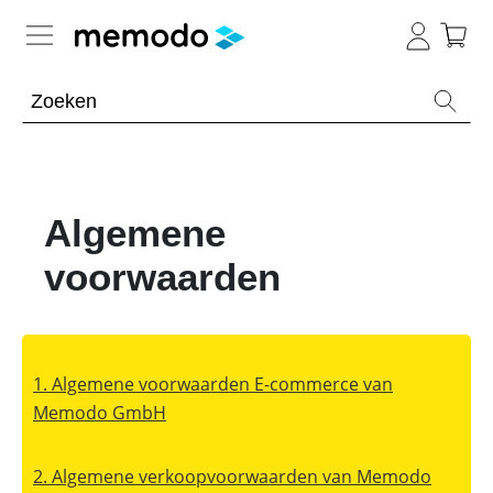
Kennis van de experts
Batterijopslag residentieel
Algemene
Batterijopslag commercieel
Overzicht
voorwaarden
Onderwerpen
PV-installaties
Overzicht
Thuisbatterijen
Is
E-mobility
Overzicht
een
Omvormers
commerciële
&
batterij
Onderwerpen
1. Algemene voorwaarden E-commerce van
Tools
Overzicht
Optimizers
de
moeite
Memodo GmbH
Modules
waard?
Onderwerpen
Merken
Memodo Academy
Veiligheid
Blogs
Overzicht
2. Algemene verkoopvoorwaarden van Memodo
Laadpalen