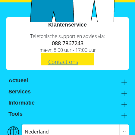
Commerciële
batterijopslag:
zelfconsumptie
verhogen
Klantenservice
en
pieken
Telefonische support en advies via:
verlagen
088 7867243
ma-vr, 8:00 uur - 17:00 uur
Contact ons
Actueel
Academy
Services
Kennis van de experts
Distributie
Informatie
Support
Over ons
Tools
FAQ
Hier vind je ons
Batterijwijzer
Werken bij Memodo
Vergelijkings- en goedkeuringslijsten
Nederland