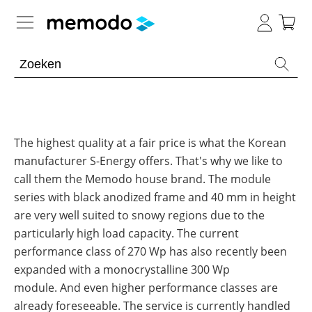
Kennis van de experts
Batterijopslag residentieel
Batterijopslag commercieel
The highest quality at a fair price is what the Korean
Overzicht
manufacturer S-Energy offers. That's why we like to
Onderwerpen
PV-installaties
Overzicht
call them the Memodo house brand. The module
series with black anodized frame and 40 mm in height
Thuisbatterijen
Is
E-mobility
Overzicht
een
are very well suited to snowy regions due to the
Omvormers
commerciële
particularly high load capacity. The current
&
batterij
Onderwerpen
Tools
Overzicht
Optimizers
de
performance class of 270 Wp has also recently been
moeite
Modules
expanded with a monocrystalline 300 Wp
waard?
Onderwerpen
Merken
Memodo Academy
module. And even higher performance classes are
Veiligheid
Blogs
Overzicht
Laadpalen
already foreseeable. The service is currently handled