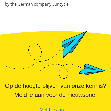
Online shop
Merken
by the German company Suncycle.
Overzicht
Subsidies
Meer
Merken
power
Nederland
–
Sungrow
CX
commerciële
omvormer
Energiemanagementsystemen
voor
bedrijven:
zo
optimaliseer
je
PV
&
opslag
Op de hoogte blijven van onze kennis?
Sungrow
PowerStack
Meld je aan voor de nieuwsbrief
ST225
–
commercieel
opslagsysteem
Meld je aan