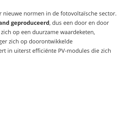
hogen en pieken verlagen
ar nieuwe normen in de fotovoltaïsche sector.
land geproduceerd
, dus een door en door
n zich op een duurzame waardeketen,
rger zich op doorontwikkelde
eert in uiterst efficiënte PV-modules die zich