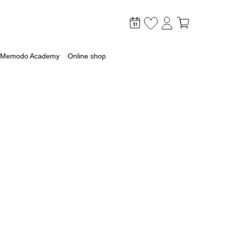
Memodo Academy
Online shop
mer
optimaliseer je PV & opslag
lagsysteem
lag
 met een batterij
ossingen voor grootschalige toepassingen