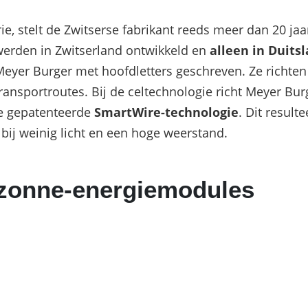
Commerciële batterijopslag: zelfconsumptie ver
ie, stelt de Zwitserse fabrikant reeds meer dan 20 ja
erden in Zwitserland ontwikkeld en
alleen in Duits
eyer Burger met hoofdletters geschreven. Ze richte
ransportroutes. Bij de celtechnologie richt Meyer Bu
e gepatenteerde
SmartWire-technologie
. Dit result
ij weinig licht en een hoge weerstand.
 zonne-energiemodules