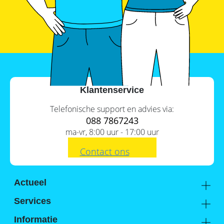
SolarEdge
CSS-
OD
–
krachtige
commerciële
opslag
Noodstroomvoorziening
in
Klantenservice
de
commerciële
sector
Telefonische support en advies via:
met
088 7867243
een
ma-vr, 8:00 uur - 17:00 uur
batterij
ADS-
Contact ons
TEC
Energy
commerciële
opslag:
Actueel
slimme
Academy
oplossingen
Services
voor
Kennis van de experts
Distributie
grootschalige
Informatie
toepassingen