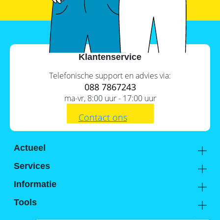
SolarEdge
CSS-
OD
–
krachtige
commerciële
opslag
Klantenservice
Noodstroomvoorziening
Telefonische support en advies via:
in
088 7867243
de
ma-vr, 8:00 uur - 17:00 uur
commerciële
sector
met
Contact ons
een
batterij
ADS-
Actueel
TEC
Academy
Energy
Services
commerciële
Kennis van de experts
Distributie
opslag:
Informatie
slimme
Support
oplossingen
Over ons
Tools
voor
FAQ
grootschalige
Hier vind je ons
Batterijwijzer
toepassingen