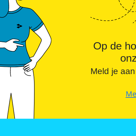
Commerciële batterijopslag: zelfconsumptie ver
Op de ho
onz
Meld je aan
Me