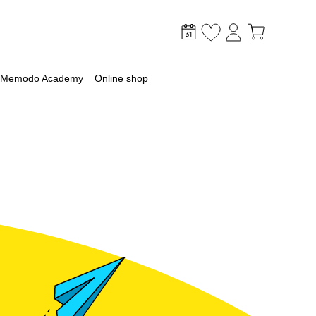
Memodo Academy
Online shop
mer
optimaliseer je PV & opslag
lagsysteem
lag
 met een batterij
ossingen voor grootschalige toepassingen