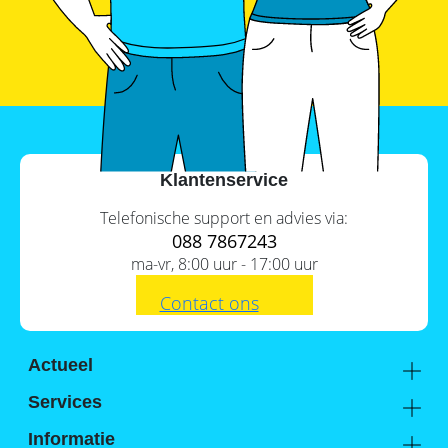
SolarEdge
CSS-
OD
–
krachtige
commerciële
opslag
Noodstroomvoorziening
in
Klantenservice
de
commerciële
sector
Telefonische support en advies via:
met
088 7867243
een
ma-vr, 8:00 uur - 17:00 uur
batterij
ADS-
Contact ons
TEC
Energy
commerciële
opslag:
Actueel
slimme
Academy
oplossingen
Services
voor
Kennis van de experts
Distributie
grootschalige
Informatie
toepassingen