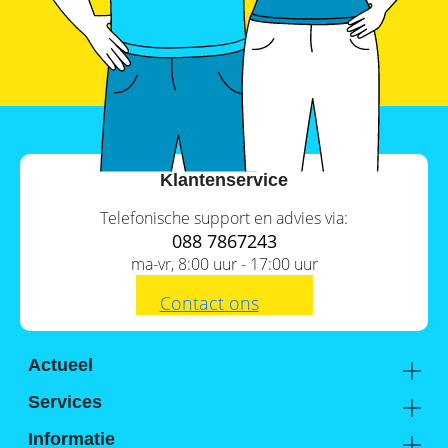
SolarEdge
CSS-
OD
–
krachtige
commerciële
opslag
Noodstroomvoorziening
in
Klantenservice
de
commerciële
sector
Telefonische support en advies via:
met
088 7867243
een
ma-vr, 8:00 uur - 17:00 uur
batterij
ADS-
Contact ons
TEC
Energy
commerciële
opslag:
Actueel
slimme
Academy
oplossingen
Services
voor
Kennis van de experts
Distributie
grootschalige
Informatie
toepassingen