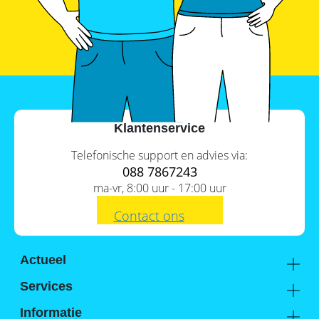
SolarEdge
CSS-
OD
–
krachtige
commerciële
opslag
Noodstroomvoorziening
in
Klantenservice
de
commerciële
sector
Telefonische support en advies via:
met
088 7867243
een
ma-vr, 8:00 uur - 17:00 uur
batterij
ADS-
Contact ons
TEC
Energy
commerciële
opslag:
Actueel
slimme
Academy
oplossingen
Services
voor
Kennis van de experts
Distributie
grootschalige
Informatie
toepassingen