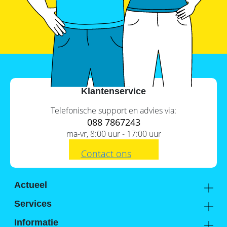
SolarEdge
CSS-
OD
–
krachtige
commerciële
opslag
Noodstroomvoorziening
in
Klantenservice
de
commerciële
sector
Telefonische support en advies via:
met
088 7867243
een
ma-vr, 8:00 uur - 17:00 uur
batterij
ADS-
Contact ons
TEC
Energy
commerciële
opslag:
Actueel
slimme
Academy
oplossingen
Services
voor
Kennis van de experts
Distributie
grootschalige
Informatie
toepassingen