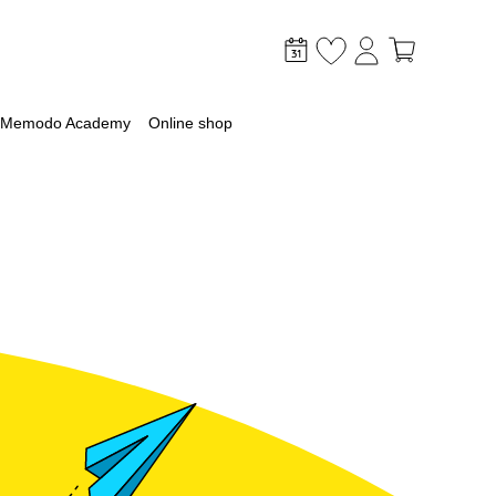
Memodo Academy
Online shop
mer
optimaliseer je PV & opslag
lagsysteem
lag
 met een batterij
ossingen voor grootschalige toepassingen