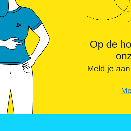
Commerciële batterijopslag: zelfconsumptie ver
Op de ho
onz
Meld je aan
Me