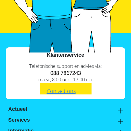
Commerciële
batterijopslag:
zelfconsumptie
verhogen
en
pieken
verlagen
Klantenservice
Telefonische support en advies via:
088 7867243
ma-vr, 8:00 uur - 17:00 uur
Contact ons
Actueel
Academy
Services
Kennis van de experts
Distributie
Informatie