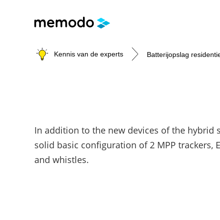
Kennis van de experts
Batterijopslag residenti
Batterijopslag residentie
Batterijopslag commerci
PV-installaties
E-mobility
In addition to the new devices of the hybrid 
Onderwerpen
Is een commerciële batterij de moeite 
Onderwerpen
Onderwerpen
solid basic configuration of 2 MPP trackers, 
Thuisbatterijen
Modules
Laadpalen
and whistles.
Omvormers & Optimizers
Veiligheid
Subsidies
Merken
Merken
Merken