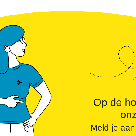
Commerciële batterijopslag: zelfconsumptie ver
Op de ho
onz
Meld je aan