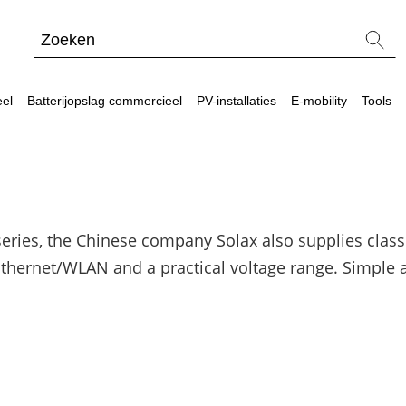
eel
Batterijopslag commercieel
PV-installaties
E-mobility
Tools
el
eel
series, the Chinese company Solax also supplies class
waard?
Blogs
Ethernet/WLAN and a practical voltage range. Simple a
Meer power – Sungrow CX commerciële omvor
Energiemanagementsystemen voor bedrijven: zo 
Sungrow PowerStack ST225 – commercieel ops
SolarEdge CSS-OD – krachtige commerciële ops
Noodstroomvoorziening in de commerciële sector
ADS-TEC Energy commerciële opslag: slimme opl