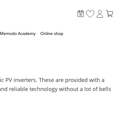
Memodo Academy
Online shop
ic PV inverters. These are provided with a
nd reliable technology without a lot of bells
mer
optimaliseer je PV & opslag
lagsysteem
lag
 met een batterij
ossingen voor grootschalige toepassingen