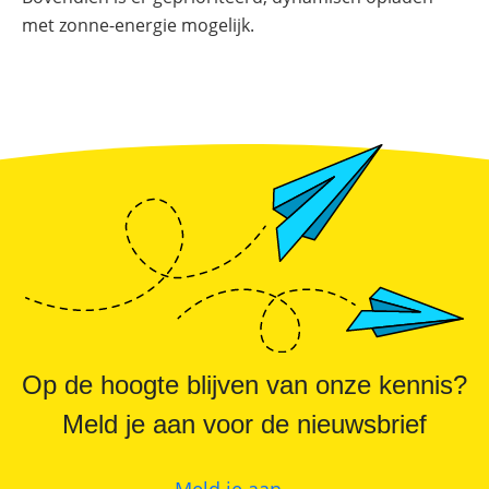
Online shop
Merken
Overzicht
Subsidies
met zonne-energie mogelijk.
Meer
Merken
power
Nederland
–
Sungrow
CX
commerciële
omvormer
Energiemanagementsystemen
voor
bedrijven:
zo
optimaliseer
je
PV
&
opslag
Op de hoogte blijven van onze kennis?
Sungrow
PowerStack
ST225
Meld je aan voor de nieuwsbrief
–
commercieel
opslagsysteem