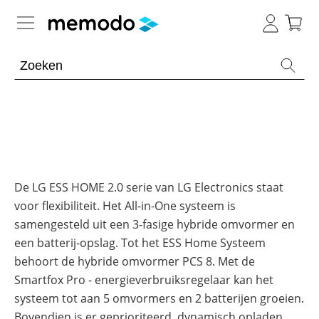
Kennis van de experts
Batterijopslag residentieel
Batterijopslag commercieel
Overzicht
Onderwerpen
PV-installaties
Overzicht
De LG ESS HOME 2.0 serie van LG Electronics staat
Thuisbatterijen
voor flexibiliteit. Het All-in-One systeem is
Is
E-mobility
Overzicht
een
samengesteld uit een 3-fasige hybride omvormer en
Omvormers
commerciële
&
batterij
een batterij-opslag. Tot het ESS Home Systeem
Onderwerpen
Tools
Overzicht
Optimizers
de
behoort de hybride omvormer PCS 8. Met de
moeite
Modules
waard?
Onderwerpen
Merken
Smartfox Pro - energieverbruiksregelaar kan het
Memodo Academy
systeem tot aan 5 omvormers en 2 batterijen groeien.
Veiligheid
Blogs
Overzicht
Laadpalen
Bovendien is er geprioriteerd, dynamisch opladen