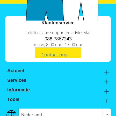
Commerciële
batterijopslag:
zelfconsumptie
verhogen
Klantenservice
en
pieken
Telefonische support en advies via:
verlagen
088 7867243
ma-vr, 8:00 uur - 17:00 uur
Contact ons
Actueel
Academy
Services
Kennis van de experts
Distributie
Informatie
Support
Over ons
Tools
FAQ
Hier vind je ons
Batterijwijzer
Werken bij Memodo
Vergelijkings- en goedkeuringslijsten
Nederland