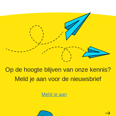
Online shop
Merken
Overzicht
Subsidies
Meer
Merken
power
Nederland
–
Sungrow
CX
commerciële
omvormer
Energiemanagementsystemen
voor
bedrijven:
zo
optimaliseer
Op de hoogte blijven van onze kennis?
je
PV
&
Meld je aan voor de nieuwsbrief
opslag
Sungrow
Meld je aan
PowerStack
ST225
–
commercieel
opslagsysteem