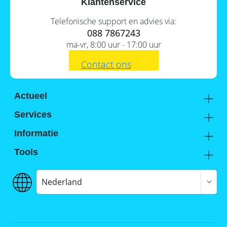
Klantenservice
Commerciële
Telefonische support en advies via:
batterijopslag:
088 7867243
zelfconsumptie
verhogen
ma-vr, 8:00 uur - 17:00 uur
en
pieken
Contact ons
verlagen
Actueel
Academy
Services
Kennis van de experts
Distributie
Informatie
Support
Over ons
Tools
FAQ
Hier vind je ons
Batterijwijzer
Werken bij Memodo
Vergelijkings- en goedkeuringslijsten
Nederland
Algemene voorwaarden
Batterijopslag catalogus
Gegevensbeschermingsbeleid
Onafhankelijkheidscalculator
Colofon