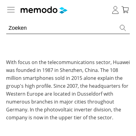
Kennis van de experts
Batterijopslag residentieel
Batterijopslag commercieel
With focus on the telecommunications sector, Huawei
Overzicht
was founded in 1987 in Shenzhen, China. The 108
Onderwerpen
PV-installaties
Overzicht
million smartphones sold in 2015 alone explain the
group's high profile. Since 2007, the headquarters for
Thuisbatterijen
Is
E-mobility
Overzicht
een
Western Europe are located in Dusseldorf with
Omvormers
commerciële
numerous branches in major cities throughout
&
batterij
Onderwerpen
Tools
Overzicht
Optimizers
de
Germany. In the photovoltaic inverter division, the
moeite
Modules
company is now in the upper tier of the sector.
waard?
Onderwerpen
Merken
Memodo Academy
Veiligheid
Blogs
Overzicht
Laadpalen