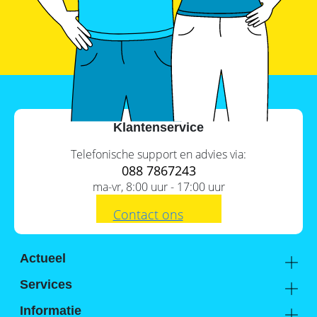
SolarEdge
CSS-
OD
–
krachtige
commerciële
opslag
Noodstroomvoorziening
in
Klantenservice
de
commerciële
sector
Telefonische support en advies via:
met
088 7867243
een
ma-vr, 8:00 uur - 17:00 uur
batterij
ADS-
Contact ons
TEC
Energy
commerciële
opslag:
Actueel
slimme
Academy
oplossingen
Services
voor
Kennis van de experts
Distributie
grootschalige
Informatie
toepassingen