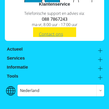
Klantenservice
Telefonische support en advies via:
088 7867243
ma-vr, 8:00 uur - 17:00 uur
Contact ons
Actueel
Academy
Services
Kennis van de experts
Distributie
Informatie
Support
Over ons
Tools
FAQ
Hier vind je ons
Batterijwijzer
Werken bij Memodo
Vergelijkings- en goedkeuringslijsten
Nederland
Algemene voorwaarden
Batterijopslag catalogus
Gegevensbeschermingsbeleid
Onafhankelijkheidscalculator