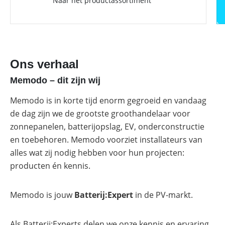
Naar het productassortiment
Ons verhaal
Memodo – dit zijn wij
Memodo is in korte tijd enorm gegroeid en vandaag
de dag zijn we de grootste groothandelaar voor
zonnepanelen, batterijopslag, EV, onderconstructie
en toebehoren. Memodo voorziet installateurs van
alles wat zij nodig hebben voor hun projecten:
producten én kennis.
Memodo is jouw
Batterij:Expert
in de PV-markt.
Als Batterij:Experts delen we onze kennis en ervaring