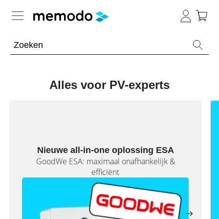
Kennis van de experts
Batterijopslag residentieel
Alles voor PV-experts
Batterijopslag commercieel
Overzicht
Onderwerpen
PV-installaties
Overzicht
Thuisbatterijen
Is
E-mobility
Overzicht
Nieuwe all-in-one oplossing ESA
een
Omvormers
commerciële
GoodWe ESA: maximaal onafhankelijk &
&
batterij
Onderwerpen
Tools
efficiënt
Overzicht
Optimizers
de
moeite
Modules
waard?
Onderwerpen
Merken
Memodo Academy
Veiligheid
Blogs
Overzicht
Laadpalen