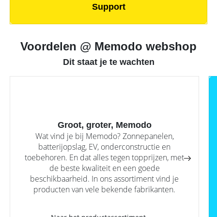
Support
Commerciële
batterijopslag:
zelfconsumptie
verhogen
Voordelen @ Memodo webshop
en
pieken
verlagen
Dit staat je te wachten
Groot, groter, Memodo
Wat vind je bij Memodo? Zonnepanelen,
batterijopslag, EV, onderconstructie en
toebehoren. En dat alles tegen topprijzen, met
de beste kwaliteit en een goede
beschikbaarheid. In ons assortiment vind je
producten van vele bekende fabrikanten.