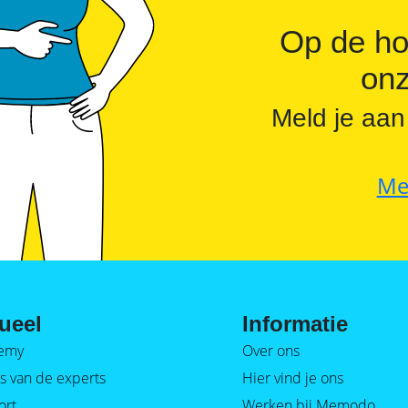
Op de ho
onz
Meld je aan
Me
ueel
Informatie
emy
Over ons
s van de experts
Hier vind je ons
ort
Werken bij Memodo