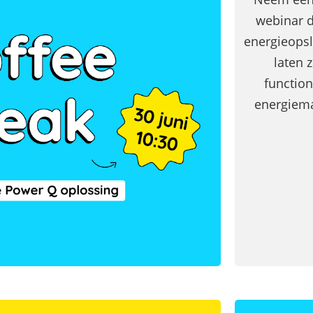
Commerciële batterijopslag: zelfconsumptie ver
webinar d
energieopsl
laten 
function
energiema