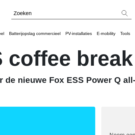
eel
Batterijopslag commercieel
PV-installaties
E-mobility
Tools
 coffee break
el
eel
r de nieuwe Fox ESS Power Q all
waard?
Blogs
Meer power – Sungrow CX commerciële omvor
Energiemanagementsystemen voor bedrijven: zo 
Sungrow PowerStack ST225 – commercieel ops
SolarEdge CSS-OD – krachtige commerciële ops
Noodstroomvoorziening in de commerciële sector
ADS-TEC Energy commerciële opslag: slimme opl
Neem een 