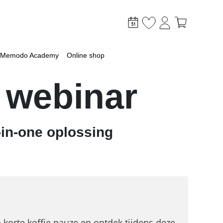
Memodo Academy
Online shop
 webinar
-in-one oplossing
mer
optimaliseer je PV & opslag
lagsysteem
lag
 met een batterij
ossingen voor grootschalige toepassingen
korte koffie pauze en ontdek tijdens deze