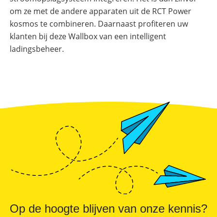
Online shop
Merken
Overzicht
Subsidies
om ze met de andere apparaten uit de RCT Power
kosmos te combineren. Daarnaast profiteren uw
Meer
Merken
power
klanten bij deze Wallbox van een intelligent
Nederland
–
ladingsbeheer.
Sungrow
CX
commerciële
omvormer
Energiemanagementsystemen
voor
bedrijven:
zo
optimaliseer
je
PV
&
opslag
Sungrow
PowerStack
ST225
–
commercieel
Op de hoogte blijven van onze kennis?
opslagsysteem