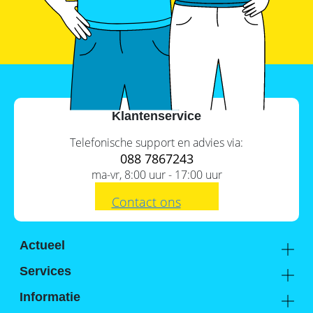
Commerciële
batterijopslag:
zelfconsumptie
verhogen
en
pieken
verlagen
Klantenservice
Telefonische support en advies via:
088 7867243
ma-vr, 8:00 uur - 17:00 uur
Contact ons
Actueel
Academy
Services
Kennis van de experts
Distributie
Informatie
Support