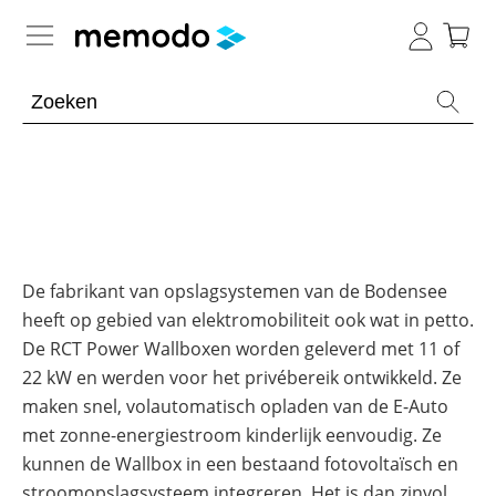
Kennis van de experts
Batterijopslag residentieel
Batterijopslag commercieel
Overzicht
Onderwerpen
PV-installaties
Overzicht
De fabrikant van opslagsystemen van de Bodensee
Thuisbatterijen
heeft op gebied van elektromobiliteit ook wat in petto.
Is
E-mobility
Overzicht
een
De RCT Power Wallboxen worden geleverd met 11 of
Omvormers
commerciële
&
batterij
22 kW en werden voor het privébereik ontwikkeld. Ze
Onderwerpen
Tools
Overzicht
Optimizers
de
maken snel, volautomatisch opladen van de E-Auto
moeite
Modules
waard?
Onderwerpen
Merken
met zonne-energiestroom kinderlijk eenvoudig. Ze
Memodo Academy
kunnen de Wallbox in een bestaand fotovoltaïsch en
Veiligheid
Blogs
Overzicht
Laadpalen
stroomopslagsysteem integreren. Het is dan zinvol