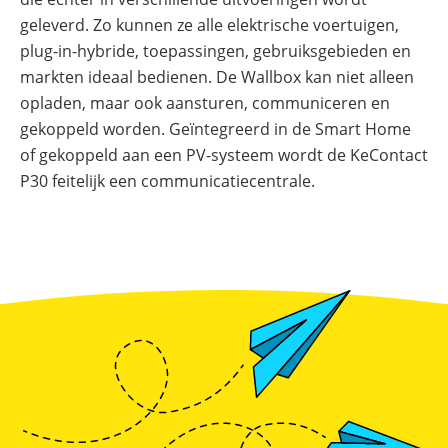
Online shop
Merken
Overzicht
Subsidies
geleverd. Zo kunnen ze alle elektrische voertuigen,
plug-in-hybride, toepassingen, gebruiksgebieden en
Meer
Merken
power
markten ideaal bedienen. De Wallbox kan niet alleen
Nederland
–
opladen, maar ook aansturen, communiceren en
Sungrow
CX
gekoppeld worden. Geïntegreerd in de Smart Home
commerciële
omvormer
of gekoppeld aan een PV-systeem wordt de KeContact
P30 feitelijk een communicatiecentrale.
Energiemanagementsystemen
voor
bedrijven:
zo
optimaliseer
je
PV
&
opslag
Sungrow
PowerStack
ST225
–
commercieel
opslagsysteem