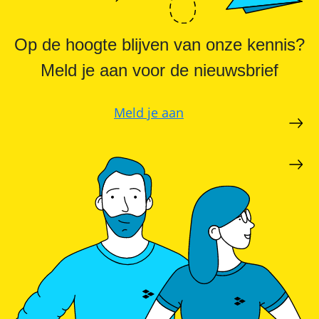
SolarEdge
CSS-
OD
Op de hoogte blijven van onze kennis?
–
krachtige
Meld je aan voor de nieuwsbrief
commerciële
opslag
Noodstroomvoorziening
Meld je aan
in
de
commerciële
sector
met
een
batterij
ADS-
TEC
Energy
commerciële
opslag:
slimme
oplossingen
voor
grootschalige
toepassingen