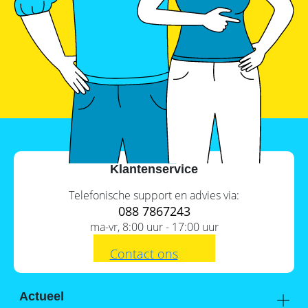
Commerciële
batterijopslag:
zelfconsumptie
verhogen
en
pieken
verlagen
Klantenservice
Telefonische support en advies via:
088 7867243
ma-vr, 8:00 uur - 17:00 uur
Contact ons
Actueel