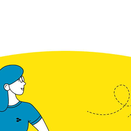
Commerciële batterijopslag: zelfconsumptie ver