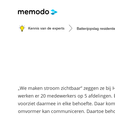
Kennis van de experts
Batterijopslag residenti
Batterijopslag residentie
Batterijopslag commerci
PV-installaties
E-mobility
Onderwerpen
Is een commerciële batterij de moeite 
Onderwerpen
Onderwerpen
Thuisbatterijen
Modules
Laadpalen
Omvormers & Optimizers
Veiligheid
Subsidies
„We maken stroom zichtbaar“ zeggen ze bij 
Merken
Merken
Merken
werken er 20 medewerkers op 5 afdelingen. 
voorziet daarmee in elke behoefte. Daar ko
omvormer kan communiceren. Daartoe behoren 