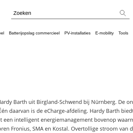
eel
Batterijopslag commercieel
PV-installaties
E-mobility
Tools
el
eel
waard?
Blogs
Meer power – Sungrow CX commerciële omvor
Energiemanagementsystemen voor bedrijven: zo 
Hardy Barth uit Birgland-Schwend bij Nürnberg. De 
Sungrow PowerStack ST225 – commercieel ops
Één daarvan is de eCharge-afdeling. Hardy Barth bie
SolarEdge CSS-OD – krachtige commerciële ops
mt een intelligent energiemanagement bovenop waar
Noodstroomvoorziening in de commerciële sector
Fronius, SMA en Kostal. Overtollige stroom van de P
ADS-TEC Energy commerciële opslag: slimme opl