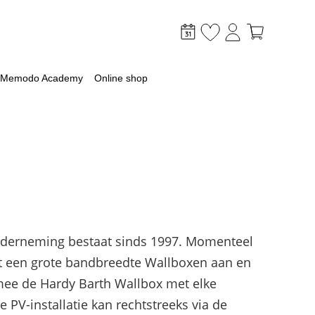
Memodo Academy
Online shop
mer
optimaliseer je PV & opslag
onderneming bestaat sinds 1997. Momenteel
lagsysteem
dt een grote bandbreedte Wallboxen aan en
lag
mee de Hardy Barth Wallbox met elke
 met een batterij
V-installatie kan rechtstreeks via de
ossingen voor grootschalige toepassingen