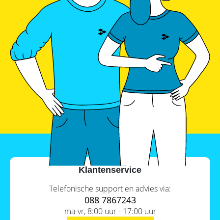
Commerciële
batterijopslag:
zelfconsumptie
verhogen
en
pieken
verlagen
Klantenservice
Telefonische support en advies via:
088 7867243
ma-vr, 8:00 uur - 17:00 uur