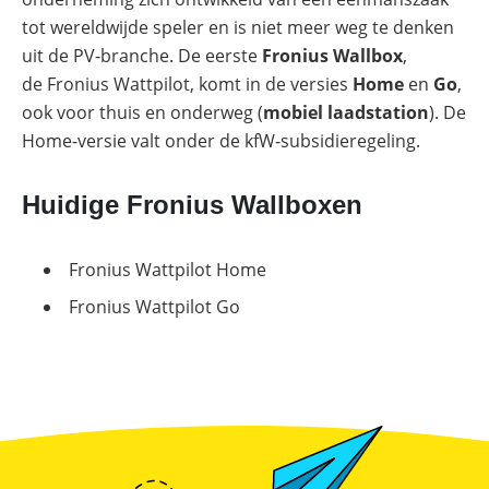
Online shop
Merken
Overzicht
Subsidies
tot wereldwijde speler en is niet meer weg te denken
uit de PV-branche. De eerste
Fronius
Wallbox
,
Meer
Merken
power
de Fronius Wattpilot, komt in de versies
Home
en
Go
,
Nederland
–
ook voor thuis en onderweg (
mobiel laadstation
). De
Sungrow
CX
Home-versie valt onder de kfW-subsidieregeling.
commerciële
omvormer
Huidige Fronius Wallboxen
Energiemanagementsystemen
voor
bedrijven:
zo
Fronius Wattpilot Home
optimaliseer
je
Fronius Wattpilot Go
PV
&
opslag
Sungrow
PowerStack
ST225
–
commercieel
opslagsysteem