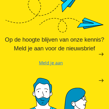
SolarEdge
CSS-
OD
–
krachtige
commerciële
opslag
Noodstroomvoorziening
Op de hoogte blijven van onze kennis?
in
de
Meld je aan voor de nieuwsbrief
commerciële
sector
met
een
Meld je aan
batterij
ADS-
TEC
Energy
commerciële
opslag:
slimme
oplossingen
voor
grootschalige
toepassingen