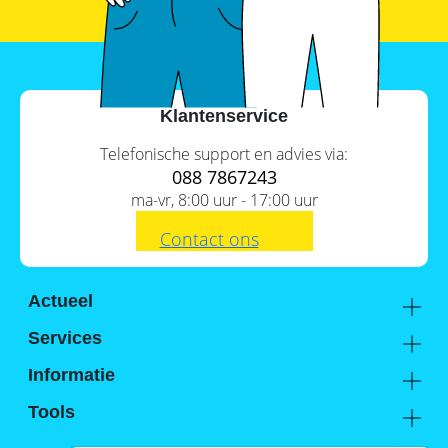
SolarEdge
CSS-
OD
–
krachtige
commerciële
opslag
Klantenservice
Noodstroomvoorziening
Telefonische support en advies via:
in
088 7867243
de
ma-vr, 8:00 uur - 17:00 uur
commerciële
sector
met
Contact ons
een
batterij
ADS-
Actueel
TEC
Academy
Energy
Services
commerciële
Kennis van de experts
Distributie
opslag:
Informatie
slimme
Support
oplossingen
Over ons
Tools
voor
FAQ
grootschalige
Hier vind je ons
Batterijwijzer
toepassingen