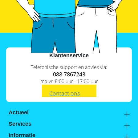
SolarEdge
CSS-
OD
–
krachtige
commerciële
opslag
Noodstroomvoorziening
in
Klantenservice
de
commerciële
sector
Telefonische support en advies via:
met
088 7867243
een
ma-vr, 8:00 uur - 17:00 uur
batterij
ADS-
Contact ons
TEC
Energy
commerciële
opslag:
Actueel
slimme
Academy
oplossingen
Services
voor
Kennis van de experts
Distributie
grootschalige
Informatie
toepassingen