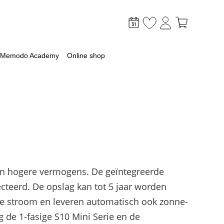
Memodo Academy
Online shop
mer
optimaliseer je PV & opslag
en hogere vermogens. De geïntegreerde
lagsysteem
ecteerd. De opslag kan tot 5 jaar worden
lag
ende stroom en leveren automatisch ook zonne-
 met een batterij
g de 1-fasige S10 Mini Serie en de
ossingen voor grootschalige toepassingen