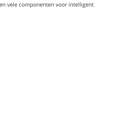
hogen en pieken verlagen
en vele componenten voor intelligent