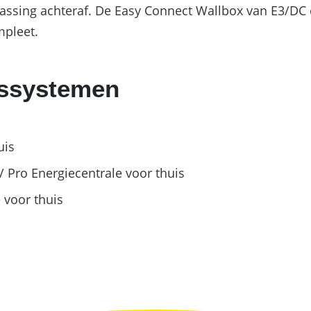
Commerciële batterijopslag: zelfconsumptie ver
assing achteraf. De Easy Connect Wallbox van E3/DC 
pleet.
gssystemen
uis
/ Pro Energiecentrale voor thuis
 voor thuis