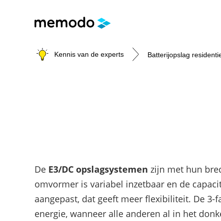
Kennis van de experts
Batterijopslag residenti
Batterijopslag residentie
Batterijopslag commerci
PV-installaties
E-mobility
Onderwerpen
Is een commerciële batterij de moeite 
Onderwerpen
Onderwerpen
Thuisbatterijen
Modules
Laadpalen
Omvormers & Optimizers
Veiligheid
Subsidies
De
E3/DC opslagsystemen
zijn met hun bre
Merken
Merken
Merken
omvormer is variabel inzetbaar en de capacit
aangepast, dat geeft meer flexibiliteit. De 
energie, wanneer alle anderen al in het donk