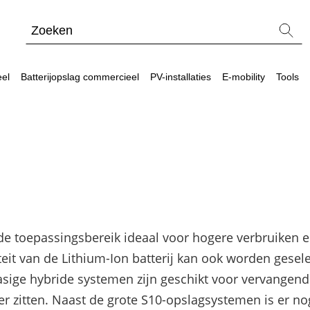
eel
Batterijopslag commercieel
PV-installaties
E-mobility
Tools
el
eel
waard?
Blogs
Meer power – Sungrow CX commerciële omvor
Energiemanagementsystemen voor bedrijven: zo 
de toepassingsbereik ideaal voor hogere verbruiken 
Sungrow PowerStack ST225 – commercieel ops
eit van de Lithium-Ion batterij kan ook worden gesel
SolarEdge CSS-OD – krachtige commerciële ops
3-fasige hybride systemen zijn geschikt voor vervang
Noodstroomvoorziening in de commerciële sector
er zitten. Naast de grote S10-opslagsystemen is er no
ADS-TEC Energy commerciële opslag: slimme opl