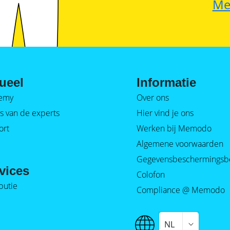
Me
ueel
Informatie
emy
Over ons
s van de experts
Hier vind je ons
ort
Werken bij Memodo
Algemene voorwaarden
Gegevensbeschermingsb
vices
Colofon
ibutie
Compliance @ Memodo
NL