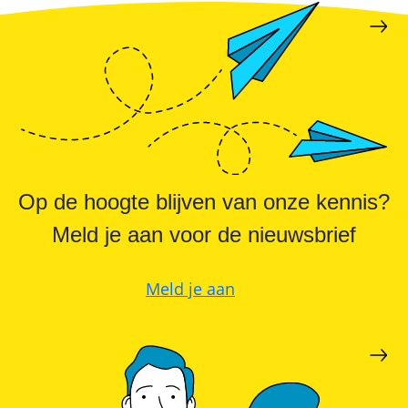
Commerciële
batterijopslag:
zelfconsumptie
verhogen
en
pieken
verlagen
Op de hoogte blijven van onze kennis?
Meld je aan voor de nieuwsbrief
Meld je aan