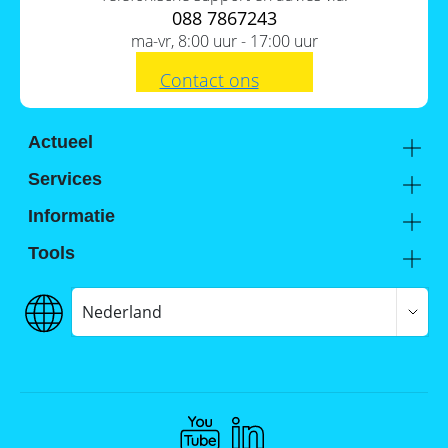
088 7867243
ma-vr, 8:00 uur - 17:00 uur
Contact ons
Actueel
Academy
Services
Kennis van de experts
Distributie
Informatie
Support
Over ons
Tools
FAQ
Hier vind je ons
Batterijwijzer
Werken bij Memodo
Vergelijkings- en goedkeuringslijsten
Nederland
Algemene voorwaarden
Batterijopslag catalogus
Gegevensbeschermingsbeleid
Onafhankelijkheidscalculator
Colofon
Compliance @ Memodo