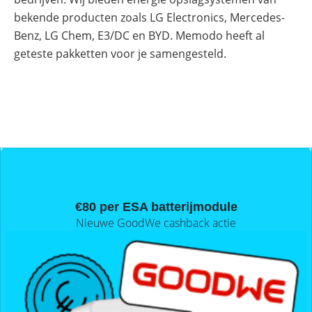
Online shop
Merken
Overzicht
Subsidies
bekende producten zoals LG Electronics, Mercedes-
Benz, LG Chem, E3/DC en BYD. Memodo heeft al
Meer
Merken
power
geteste pakketten voor je samengesteld.
Nederland
–
Sungrow
CX
commerciële
omvormer
Energiemanagementsystemen
voor
bedrijven:
zo
optimaliseer
je
PV
€80 per ESA batterijmodule
&
opslag
Nieuwe GoodWe cashback actie
Sungrow
PowerStack
ST225
–
commercieel
opslagsysteem