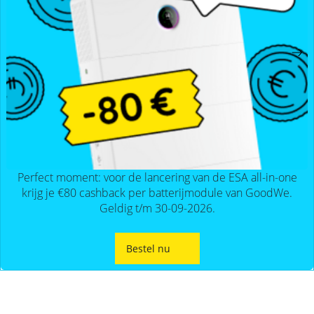
SolarEdge
CSS-
OD
–
krachtige
commerciële
opslag
Noodstroomvoorziening
in
de
commerciële
sector
met
een
Perfect moment: voor de lancering van de ESA all-in-one
batterij
krijg je €80 cashback per batterijmodule van GoodWe.
Geldig t/m 30-09-2026.
ADS-
TEC
Energy
commerciële
Bestel nu
opslag:
slimme
oplossingen
voor
grootschalige
toepassingen