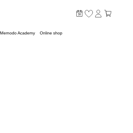
Memodo Academy
Online shop
mer
optimaliseer je PV & opslag
lagsysteem
lag
 met een batterij
ossingen voor grootschalige toepassingen