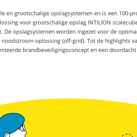
Commerciële batterijopslag: zelfconsumptie ver
iële en grootschalige opslagsystemen en is een 100
ssing voor grootschalige opslag INTILION scalecube
. De opslagsystemen worden ingezet voor de optimalis
a noodstroom-oplossing (off-grid). Tot de highlight
enteerde brandbeveiligingsconcept en een doordacht 