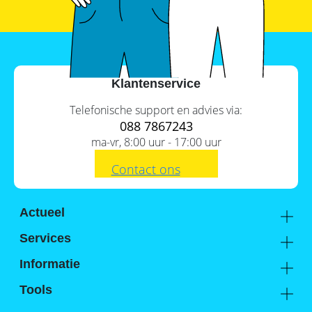
Commerciële
batterijopslag:
zelfconsumptie
verhogen
en
pieken
Klantenservice
verlagen
Telefonische support en advies via:
088 7867243
ma-vr, 8:00 uur - 17:00 uur
Contact ons
Actueel
Academy
Services
Kennis van de experts
Distributie
Informatie
Support
Over ons
Tools
FAQ
Hier vind je ons
Batterijwijzer