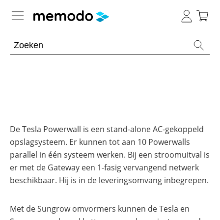
Kennis van de experts
Batterijopslag residentieel
Batterijopslag commercieel
Overzicht
Onderwerpen
PV-installaties
Overzicht
De Tesla Powerwall is een stand-alone AC-gekoppeld
Thuisbatterijen
opslagsysteem. Er kunnen tot aan 10 Powerwalls
Is
E-mobility
Overzicht
een
parallel in één systeem werken. Bij een stroomuitval is
Omvormers
commerciële
&
batterij
er met de Gateway een 1-fasig vervangend netwerk
Onderwerpen
Tools
Overzicht
Optimizers
de
beschikbaar. Hij is in de leveringsomvang inbegrepen.
moeite
Modules
waard?
Onderwerpen
Merken
Memodo Academy
Veiligheid
Blogs
Met de Sungrow omvormers kunnen de Tesla en
Overzicht
Laadpalen