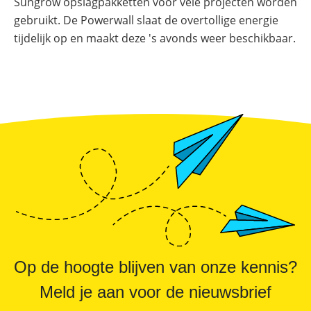
Online shop
Sungrow opslagpakketten voor vele projecten worden
Merken
Overzicht
Subsidies
gebruikt. De Powerwall slaat de overtollige energie
tijdelijk op en maakt deze 's avonds weer beschikbaar.
Meer
Merken
power
Nederland
–
Sungrow
CX
commerciële
omvormer
Energiemanagementsystemen
voor
bedrijven:
zo
optimaliseer
je
PV
&
opslag
Sungrow
PowerStack
Op de hoogte blijven van onze kennis?
ST225
–
commercieel
Meld je aan voor de nieuwsbrief
opslagsysteem