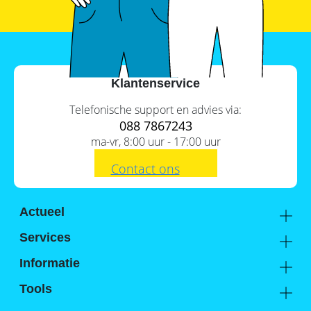
Commerciële
batterijopslag:
zelfconsumptie
verhogen
en
pieken
Klantenservice
verlagen
Telefonische support en advies via:
088 7867243
ma-vr, 8:00 uur - 17:00 uur
Contact ons
Actueel
Academy
Services
Kennis van de experts
Distributie
Informatie
Support
Over ons
Tools
FAQ
Hier vind je ons
Batterijwijzer