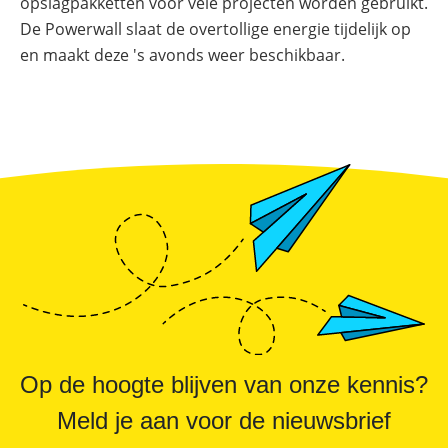
Online shop
opslagpakketten voor vele projecten worden gebruikt.
Merken
Overzicht
Subsidies
De Powerwall slaat de overtollige energie tijdelijk op
en maakt deze 's avonds weer beschikbaar.
Meer
Merken
power
Nederland
–
Sungrow
CX
commerciële
omvormer
Energiemanagementsystemen
voor
bedrijven:
zo
optimaliseer
je
PV
&
opslag
Sungrow
PowerStack
Op de hoogte blijven van onze kennis?
ST225
–
commercieel
Meld je aan voor de nieuwsbrief
opslagsysteem