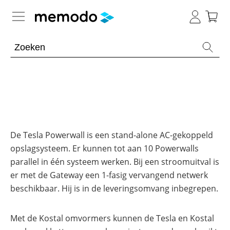
Kennis van de experts
Batterijopslag residentieel
Batterijopslag commercieel
Overzicht
Onderwerpen
PV-installaties
Overzicht
De Tesla Powerwall is een stand-alone AC-gekoppeld
Thuisbatterijen
opslagsysteem. Er kunnen tot aan 10 Powerwalls
Is
E-mobility
Overzicht
een
parallel in één systeem werken. Bij een stroomuitval is
Omvormers
commerciële
&
batterij
er met de Gateway een 1-fasig vervangend netwerk
Onderwerpen
Tools
Overzicht
Optimizers
de
beschikbaar. Hij is in de leveringsomvang inbegrepen.
moeite
Modules
waard?
Onderwerpen
Merken
Memodo Academy
Veiligheid
Blogs
Met de Kostal omvormers kunnen de Tesla en Kostal
Overzicht
Laadpalen