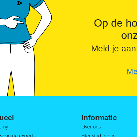
Op de ho
onz
Meld je aan
Me
ueel
Informatie
emy
Over ons
s van de experts
Hier vind je ons