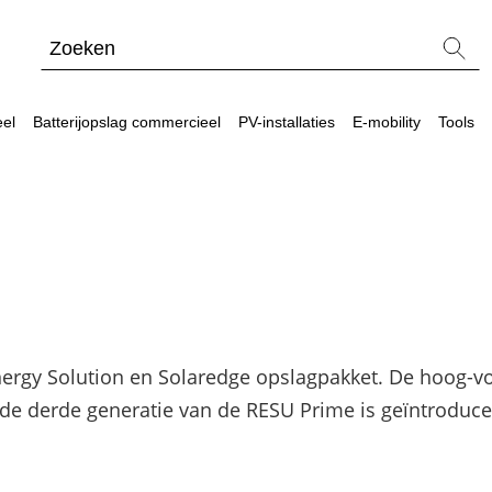
eel
Batterijopslag commercieel
PV-installaties
E-mobility
Tools
el
eel
waard?
Blogs
Meer power – Sungrow CX commerciële omvor
Energiemanagementsystemen voor bedrijven: zo 
nergy Solution en Solaredge opslagpakket. De hoog-vo
Sungrow PowerStack ST225 – commercieel ops
 derde generatie van de RESU Prime is geïntroduceer
SolarEdge CSS-OD – krachtige commerciële ops
Noodstroomvoorziening in de commerciële sector
ADS-TEC Energy commerciële opslag: slimme opl