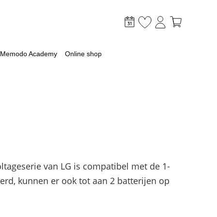
Memodo Academy
Online shop
mer
optimaliseer je PV & opslag
ltageserie van LG is compatibel met de 1-
lagsysteem
d, kunnen er ook tot aan 2 batterijen op
lag
 met een batterij
ossingen voor grootschalige toepassingen