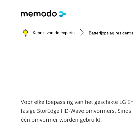
Kennis van de experts
Batterijopslag residenti
Batterijopslag residentie
Batterijopslag commerci
PV-installaties
E-mobility
Onderwerpen
Is een commerciële batterij de moeite 
Onderwerpen
Onderwerpen
Thuisbatterijen
Modules
Laadpalen
Omvormers & Optimizers
Veiligheid
Subsidies
Voor elke toepassing van het geschikte LG E
Merken
Merken
Merken
fasige StorEdge HD-Wave omvormers. Sinds de
één omvormer worden gebruikt.