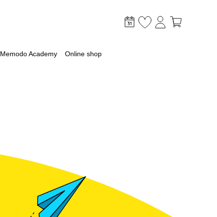
Memodo Academy
Online shop
mer
optimaliseer je PV & opslag
lagsysteem
lag
 met een batterij
ossingen voor grootschalige toepassingen