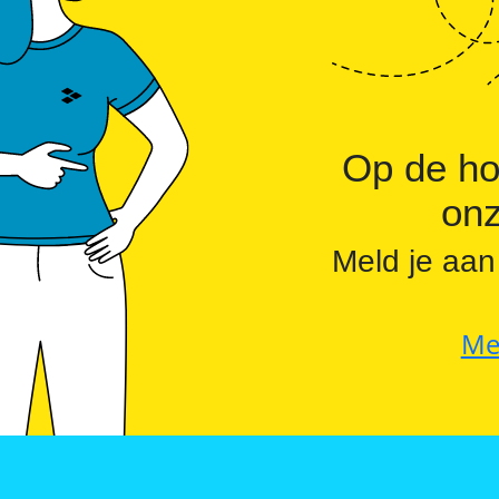
Commerciële batterijopslag: zelfconsumptie ver
Op de ho
onz
Meld je aan
Me