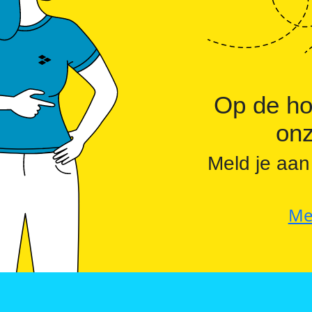
Commerciële batterijopslag: zelfconsumptie ver
Op de ho
onz
Meld je aan
Me