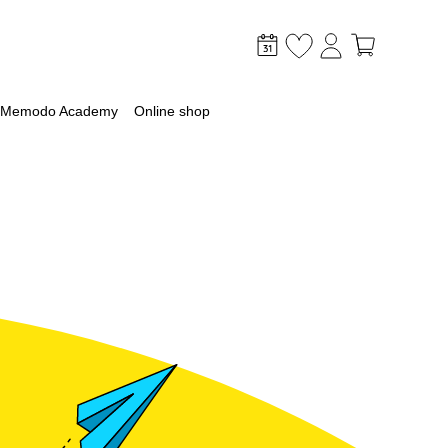
Memodo Academy
Online shop
mer
optimaliseer je PV & opslag
lagsysteem
lag
 met een batterij
ossingen voor grootschalige toepassingen