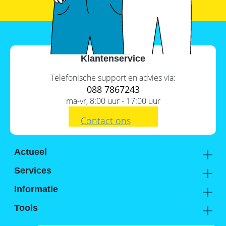
SolarEdge
CSS-
OD
–
krachtige
commerciële
opslag
Klantenservice
Noodstroomvoorziening
Telefonische support en advies via:
in
088 7867243
de
ma-vr, 8:00 uur - 17:00 uur
commerciële
sector
met
Contact ons
een
batterij
ADS-
Actueel
TEC
Academy
Energy
Services
commerciële
Kennis van de experts
Distributie
opslag:
Informatie
slimme
Support
oplossingen
Over ons
Tools
voor
FAQ
grootschalige
Hier vind je ons
Batterijwijzer
toepassingen