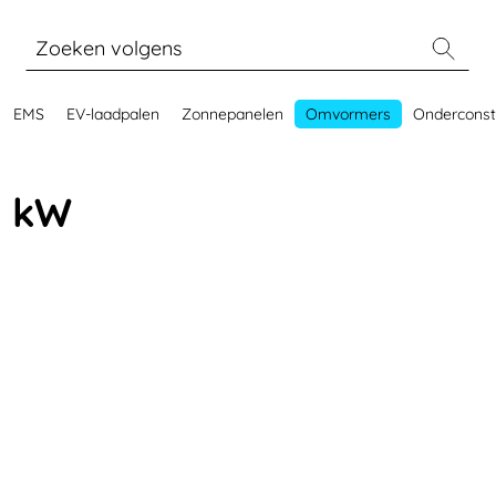
EMS
EV-laadpalen
Zonnepanelen
Omvormers
Onderconst
6 kW