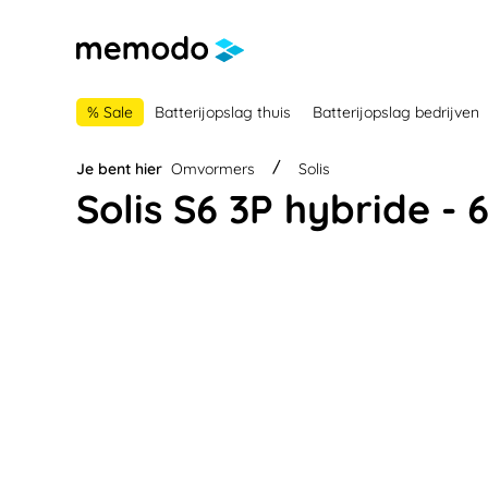
 naar de hoofdnavigatie
Ga naar navigatie B2B-platform
% Sale
Batterijopslag thuis
Batterijopslag bedrijven
Je bent hier
Omvormers
Solis
Solis S6 3P hybride - 