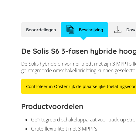
Beoordelingen
Beschrijving
Dow
De Solis S6 3-fasen hybride h
De Solis hybride omvormer biedt met zijn 3 MPPT's 
geïntegreerde omschakelinrichting kunnen geselecteer
Controleer in Oostenrijk de plaatselijke toelatingsvo
Productvoordelen
Geïntegreerd schakelapparaat voor back-up str
Grote flexibiliteit met 3 MPPT's