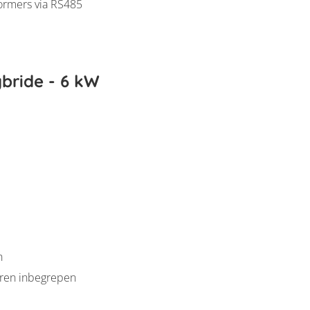
ormers via RS485
bride - 6 kW
n
oren inbegrepen