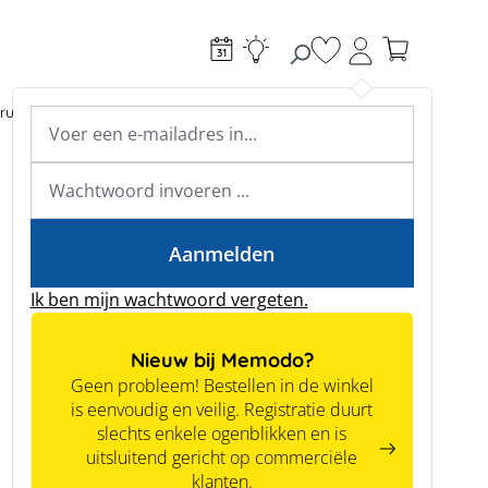
Je hebt 0 items op je
ructie
Toebehoren
Expertkennis
Academy & webinars
Expertkennis
Tools
Aanmelden
Ik ben mijn wachtwoord vergeten.
Nieuw bij Memodo?
Geen probleem! Bestellen in de winkel
is eenvoudig en veilig. Registratie duurt
slechts enkele ogenblikken en is
uitsluitend gericht op commerciële
klanten.