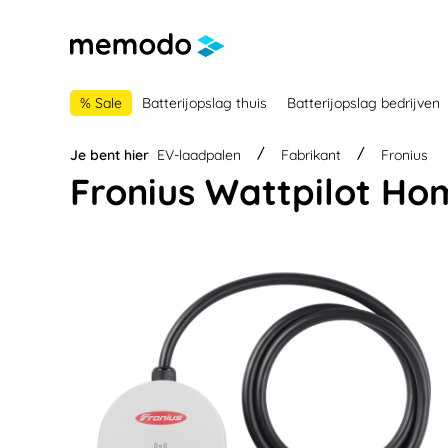
 naar de hoofdnavigatie
Ga naar navigatie B2B-platform
% Sale
Batterijopslag thuis
Batterijopslag bedrijven
Je bent hier
EV-laadpalen
Fabrikant
Fronius
Fronius Wattpilot Ho