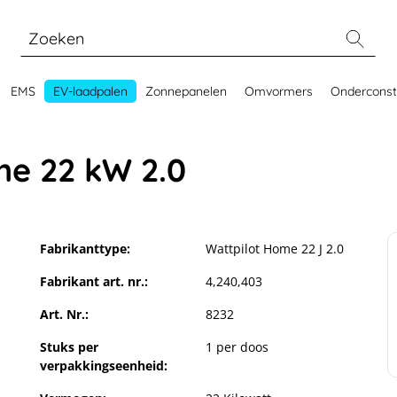
EMS
EV-laadpalen
Zonnepanelen
Omvormers
Onderconst
me 22 kW 2.0
Fabrikanttype:
Wattpilot Home 22 J 2.0
Fabrikant art. nr.:
4,240,403
Art. Nr.:
8232
Stuks per
1 per doos
verpakkingseenheid: