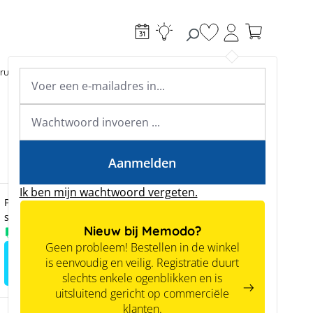
Je hebt 0 items op je
ructie
Toebehoren
Expertkennis
Academy & webinars
Expertkennis
Tools
Aanmelden
Ik ben mijn wachtwoord vergeten.
Prijzen zijn alleen zichtbaar voor zakelijke klanten na
succesvolle registratie.
Nieuw bij Memodo?
Voorradig
Geen probleem! Bestellen in de winkel
Meld je aan voor het zien van
is eenvoudig en veilig. Registratie duurt
prijzen
slechts enkele ogenblikken en is
uitsluitend gericht op commerciële
klanten.