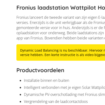
Fronius laadstation Wattpilot 
Fronius lanceert de tweede variant van zijn eigen E-laa
versies. Enerzijds is de unit verkrijgbaar als de Fro
gemonteerde versie voor in huis. Anderzijds is er de
oplaadstation voor onderweg. Beide laadstations zijn 
app van Fronius. Bovendien hebben beide varianten 
Dynamic Load Balancing is nu beschikbaar. Hiervoor 
versie hebben. Een korte instructie is als video bijgev
Productvoordelen
Installatie binnen en buiten
Intelligent verbonden met je eigen Solar.Wattpil
Dynamische PV-overschotlading met Fronius sl
Vergrendeling van de laadcontactdoos