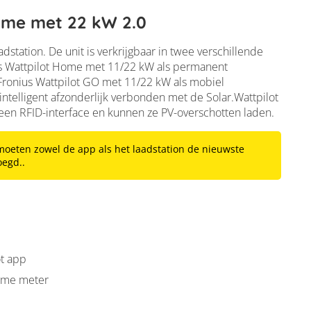
Home met 22 kW 2.0
dstation. De unit is verkrijgbaar in twee verschillende
nius Wattpilot Home met 11/22 kW als permanent
 Fronius Wattpilot GO met 11/22 kW als mobiel
intelligent afzonderlijk verbonden met de Solar.Wattpilot
een RFID-interface en kunnen ze PV-overschotten laden.
moeten zowel de app als het laadstation de nieuwste
oegd..
ot app
imme meter