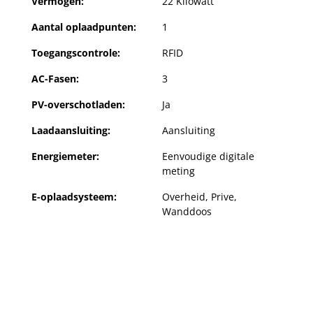
Vermogen:
22 Kilowatt
Aantal oplaadpunten:
1
Toegangscontrole:
RFID
AC-Fasen:
3
PV-overschotladen:
Ja
Laadaansluiting:
Aansluiting
Energiemeter:
Eenvoudige digitale
meting
E-oplaadsysteem:
Overheid
, Prive
,
Wanddoos
t Home 22 kW 2.0