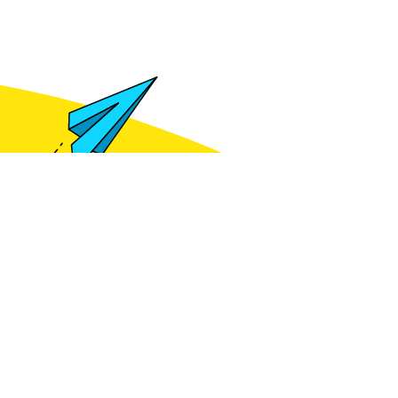
Meld je aan voor het zien van prijzen
gte blijven van
e kennis?
je aan voor de