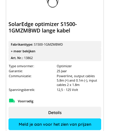
SolarEdge optimizer S1500-
1GMZMBWD lange kabel
Fabrikanttype:
S1500-1GMZMBWD
+ meer bekijken
Art. Nr.:
13862
Type omvormer:
Optimizer
Garantie:
25 Jaar
Communicatie:
Powerline, output cables
5.8m (+) and 0.1m (-), input
cables 2 x 1.8m
Spanningsbereik:
12,5 - 125 Volt
Voorradig
Details
Meld je aan voor het zien van prijzen