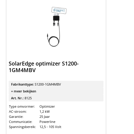
SolarEdge optimizer S1200-
1GM4MBV
Fabrikanttype:
S1200-1GM4MBV
+ meer bekijken
Art. Nr.:
8125
Type omvormer:
Optimizer
AC-stroom:
1,2 kW
Garantie:
25 Jaar
Communicatie:
Powerline
Spanningsbereik:
12,5 - 105 Volt