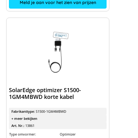
Meld je aan voor het zien van prijzen
SolarEdge optimizer S1500-
1GM4MBWD korte kabel
Fabrikanttype:
S1500-1GM4MBWD
+ meer bekijken
Art. Nr.:
13861
Type omvormer:
Optimizer