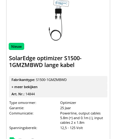
Nieuw
SolarEdge optimizer S1500-
1GMZMBWD lange kabel
Fabrikanttype:
S1500-1GMZMBWD
+ meer bekijken
Art. Nr.:
14844
Type omvormer:
Optimizer
Garantie:
25 Jaar
Communicatie:
Powerline, output cables
5.8m (+) and 0.1m (-), input
cables 2 x 1.8m
Spanningsbereik:
12,5 - 125 Volt