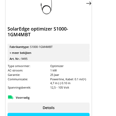
SolarEdge optimizer S1000-
1GM4MBT
Fabrikanttype:
S1000-1GM4MBT
+ meer bekijken
Art. Nr.:
9495
Type omvormer:
Optimizer
AC-stroom:
1 kW
Garantie:
25 Jaar
Communicatie:
Powerline, Kabel: 0.1 m/(+)
4,7 m (-) 0.10 m
Spanningsbereik:
12,5 - 105 Volt
Voorradig
Details