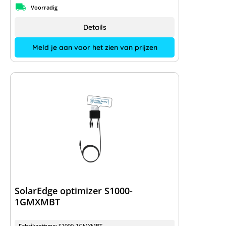
Voorradig
Details
Meld je aan voor het zien van prijzen
SolarEdge optimizer S1000-
1GMXMBT
Fabrikanttype:
S1000-1GMXMBT