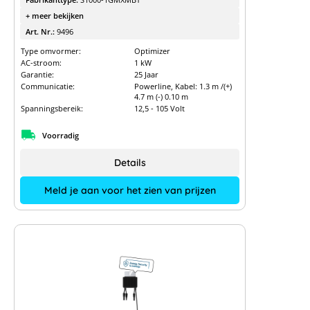
+ meer bekijken
Art. Nr.:
9496
Type omvormer:
Optimizer
AC-stroom:
1 kW
Garantie:
25 Jaar
Communicatie:
Powerline, Kabel: 1.3 m /(+)
4.7 m (-) 0.10 m
Spanningsbereik:
12,5 - 105 Volt
Voorradig
Details
Meld je aan voor het zien van prijzen