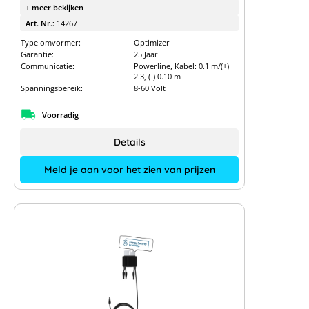
+ meer bekijken
Art. Nr.:
14267
Type omvormer:
Optimizer
Garantie:
25 Jaar
Communicatie:
Powerline, Kabel: 0.1 m/(+)
2.3, (-) 0.10 m
Spanningsbereik:
8-60 Volt
Voorradig
Details
Meld je aan voor het zien van prijzen