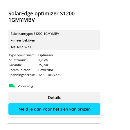
SolarEdge optimizer S1200-
1GMYMBV
Fabrikanttype:
S1200-1GMYMBV
+ meer bekijken
Art. Nr.:
8773
Type omvormer:
Optimizer
AC-stroom:
1,2 kW
Garantie:
25 Jaar
Communicatie:
Powerline
Spanningsbereik:
12,5 - 105 Volt
Voorradig
Details
Meld je aan voor het zien van prijzen