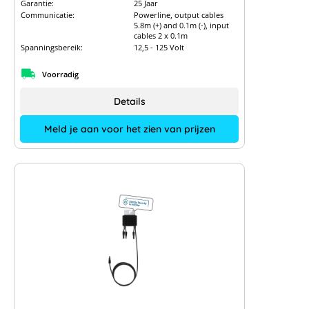
Garantie:
25 Jaar
Communicatie:
Powerline, output cables
5.8m (+) and 0.1m (-), input
cables 2 x 0.1m
Spanningsbereik:
12,5 - 125 Volt
Voorradig
Details
Meld je aan voor het zien van prijzen