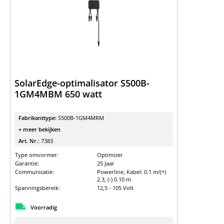
SolarEdge-optimalisator S500B-
1GM4MBM 650 watt
Fabrikanttype:
S500B-1GM4MRM
+ meer bekijken
Art. Nr.:
7383
Type omvormer:
Optimizer
Garantie:
25 Jaar
Communicatie:
Powerline, Kabel: 0.1 m/(+)
2.3, (-) 0.10 m
Spanningsbereik:
12,5 - 105 Volt
Voorradig