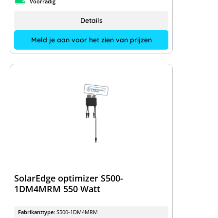
Voorradig
Details
Meld je aan voor het zien van prijzen
SolarEdge optimizer S500-
1DM4MRM 550 Watt
Fabrikanttype:
S500-1DM4MRM