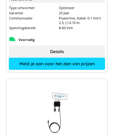
Type omvormer:
Optimizer
Garantie:
25 Jaar
Communicatie:
Powerline, Kabel: 0.1 m/(+)
2.3, (-) 0.10 m
Spanningsbereik:
8-60 Volt
Voorradig
Details
Meld je aan voor het zien van prijzen