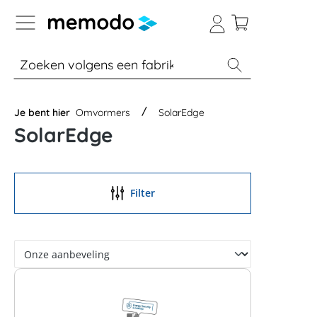
a naar navigatie B2B-platform
% Sale
Batterijopslag thuis
Batterijopsla
Je bent hier
Omvormers
SolarEdge
SolarEdge
Filter