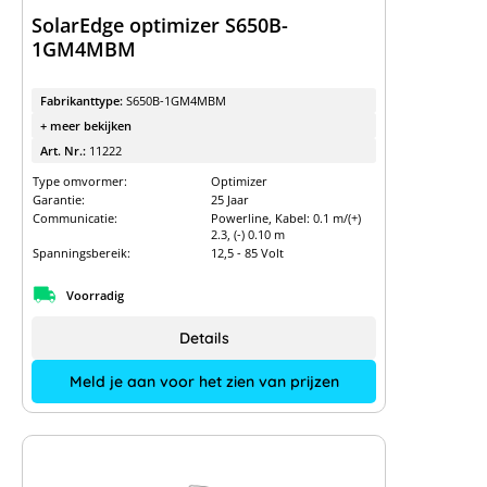
SolarEdge optimizer S650B-
1GM4MBM
Fabrikanttype:
S650B-1GM4MBM
+ meer bekijken
Art. Nr.:
11222
Type omvormer:
Optimizer
Garantie:
25 Jaar
Communicatie:
Powerline, Kabel: 0.1 m/(+)
2.3, (-) 0.10 m
Spanningsbereik:
12,5 - 85 Volt
Voorradig
Details
Meld je aan voor het zien van prijzen