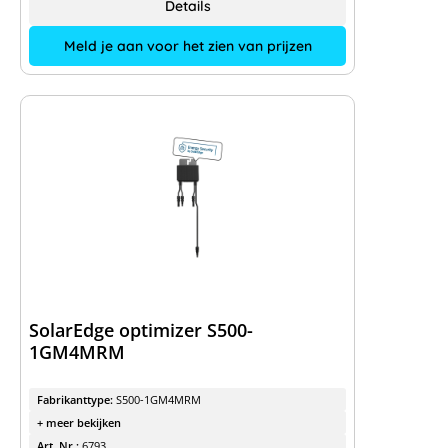
Details
Meld je aan voor het zien van prijzen
SolarEdge optimizer S500-
1GM4MRM
Fabrikanttype:
S500-1GM4MRM
+ meer bekijken
Art. Nr.:
6793